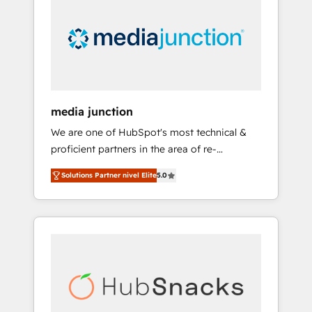
engineer’s job. The choice is yours. Start
winning.
media junction
We are one of HubSpot's most technical &
proficient partners in the area of re-
platforming, website design & development.
Solutions Partner nivel Elite
5.0
We specialize in multi-hub implementations
for mid-market & enterprise companies. We
are woman-owned, powered by coffee, and
we ❤️ dogs. We produce award-winning work
for our clients. 🏆2023 Technical Expertise
Impact Award 🏆2022 Technical Expertise
Impact Award 🏆2022 Platform Migration
Excellence Impact Award 🏆2020 Elite