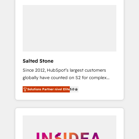
Salted Stone
Since 2012, HubSpot’s largest customers
globally have counted on S2 for complex
migrations, change management, systems
Solutions Partner nivel Elite
5.0
integration, and creative solutions that
deliver measurable impact and transform
brand experiences As one of the few full-
service creative agencies in the HubSpot
ecosystem, we blend strategy, technology, &
award-winning design to build scalable,
globally regionalized HubSpot websites,