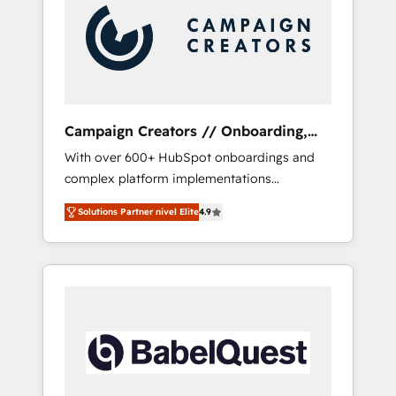
Nos caracterizamos por combinar excelencia
técnica con una mirada estratégica a largo
plazo.
Campaign Creators // Onboarding,
CRM Migration
With over 600+ HubSpot onboardings and
complex platform implementations
delivered, CC is the go-to Elite Solutions
Solutions Partner nivel Elite
4.9
Partner for businesses ready to migrate,
replatform, and scale smarter. We specialize
in high-impact CRM and CMS migrations and
onboarding from platforms like Salesforce,
NetSuite, Zoho, Pardot, Marketo, Microsoft
Dynamics, Wix, WordPress and legacy CRMs,
turning fragmented systems into unified,
growth-ready HubSpot architectures that
accelerate revenue operations and