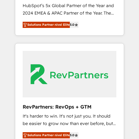
🇩🇪🇦🇺🇳🇿
HubSpot’s 5x Global Partner of the Year and
2024 EMEA & APAC Partner of the Year. The
world’s most experienced and fully
Solutions Partner nivel Elite
5.0
accredited HubSpot Solutions Partner. 🚀
With 2,750+ HubSpot projects delivered and
370+ specialists across EMEA, APAC and NAM,
we de-risk complex CRM programmes and
accelerate ROI across every HubSpot Hub. 🧭
From multi-region migrations to AI-powered
automation, we turn complexity into clarity,
human at global scale. 🏆 HubSpot’s CEO
called us “the partner of the future.” Others
agree it is proof of trust built through
measurable impact.
RevPartners: RevOps + GTM
It's harder to win. It's not just you. It should
be easier to grow now than ever before, but
it's not. So our focus is serving you, the
Solutions Partner nivel Elite
5.0
person responsible for the revenue number.