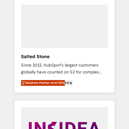
Salted Stone
Since 2012, HubSpot’s largest customers
globally have counted on S2 for complex
migrations, change management, systems
Solutions Partner nivel Elite
5.0
integration, and creative solutions that
deliver measurable impact and transform
brand experiences As one of the few full-
service creative agencies in the HubSpot
ecosystem, we blend strategy, technology, &
award-winning design to build scalable,
globally regionalized HubSpot websites,