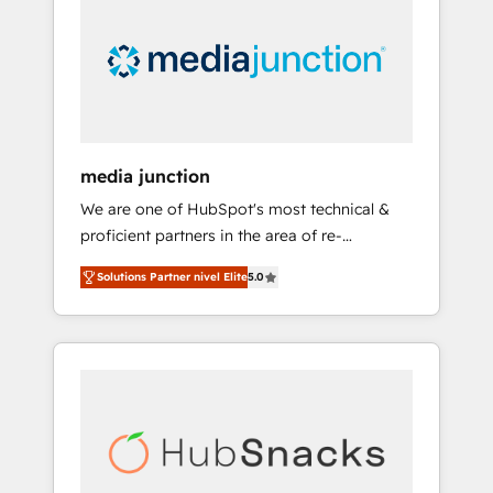
engineer’s job. The choice is yours. Start
winning.
media junction
We are one of HubSpot's most technical &
proficient partners in the area of re-
platforming, website design & development.
Solutions Partner nivel Elite
5.0
We specialize in multi-hub implementations
for mid-market & enterprise companies. We
are woman-owned, powered by coffee, and
we ❤️ dogs. We produce award-winning work
for our clients. 🏆2023 Technical Expertise
Impact Award 🏆2022 Technical Expertise
Impact Award 🏆2022 Platform Migration
Excellence Impact Award 🏆2020 Elite