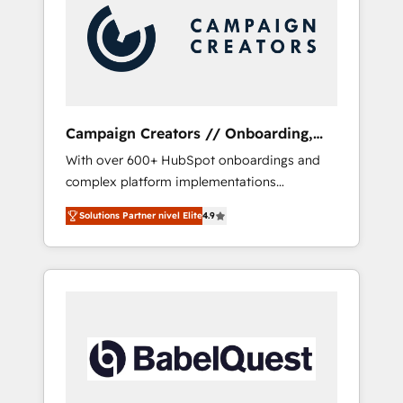
Nos caracterizamos por combinar excelencia
técnica con una mirada estratégica a largo
plazo.
Campaign Creators // Onboarding,
CRM Migration
With over 600+ HubSpot onboardings and
complex platform implementations
delivered, CC is the go-to Elite Solutions
Solutions Partner nivel Elite
4.9
Partner for businesses ready to migrate,
replatform, and scale smarter. We specialize
in high-impact CRM and CMS migrations and
onboarding from platforms like Salesforce,
NetSuite, Zoho, Pardot, Marketo, Microsoft
Dynamics, Wix, WordPress and legacy CRMs,
turning fragmented systems into unified,
growth-ready HubSpot architectures that
accelerate revenue operations and