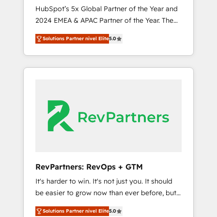
🇩🇪🇦🇺🇳🇿
HubSpot’s 5x Global Partner of the Year and
2024 EMEA & APAC Partner of the Year. The
world’s most experienced and fully
Solutions Partner nivel Elite
5.0
accredited HubSpot Solutions Partner. 🚀
With 2,750+ HubSpot projects delivered and
370+ specialists across EMEA, APAC and NAM,
we de-risk complex CRM programmes and
accelerate ROI across every HubSpot Hub. 🧭
From multi-region migrations to AI-powered
automation, we turn complexity into clarity,
human at global scale. 🏆 HubSpot’s CEO
called us “the partner of the future.” Others
agree it is proof of trust built through
measurable impact.
RevPartners: RevOps + GTM
It's harder to win. It's not just you. It should
be easier to grow now than ever before, but
it's not. So our focus is serving you, the
Solutions Partner nivel Elite
5.0
person responsible for the revenue number.