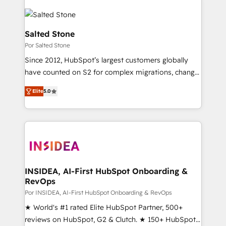
Salted Stone
Por Salted Stone
Since 2012, HubSpot’s largest customers globally
have counted on S2 for complex migrations, change
management, systems integration, and creative
Elite
5.0
solutions that deliver measurable impact and
transform brand experiences As one of the few full-
service creative agencies in the HubSpot
ecosystem, we blend strategy, technology, & award-
winning design to build scalable, globally
regionalized HubSpot websites, integrated
marketing campaigns, & RevOps frameworks that
INSIDEA, AI-First HubSpot Onboarding &
RevOps
fuel long-term success We connect the entire
customer lifecycle through seamless integrations,
Por INSIDEA, AI-First HubSpot Onboarding & RevOps
ensure long-term adoption with change-
★ World's #1 rated Elite HubSpot Partner, 500+
management programs, and align marketing, sales,
reviews on HubSpot, G2 & Clutch. ★ 150+ HubSpot