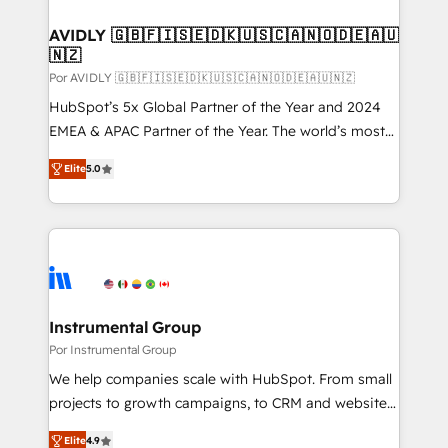
customers).
AVIDLY 🇬🇧🇫🇮🇸🇪🇩🇰🇺🇸🇨🇦🇳🇴🇩🇪🇦🇺
🇳🇿
Por AVIDLY 🇬🇧🇫🇮🇸🇪🇩🇰🇺🇸🇨🇦🇳🇴🇩🇪🇦🇺🇳🇿
HubSpot’s 5x Global Partner of the Year and 2024
EMEA & APAC Partner of the Year. The world’s most
experienced and fully accredited HubSpot Solutions
Elite
5.0
Partner. 🚀 With 2,750+ HubSpot projects delivered
and 370+ specialists across EMEA, APAC and NAM,
we de-risk complex CRM programmes and
accelerate ROI across every HubSpot Hub. 🧭 From
multi-region migrations to AI-powered automation,
we turn complexity into clarity, human at global
scale. 🏆 HubSpot’s CEO called us “the partner of the
Instrumental Group
future.” Others agree it is proof of trust built through
Por Instrumental Group
measurable impact.
We help companies scale with HubSpot. From small
projects to growth campaigns, to CRM and websites.
Hire an agency that's experienced in every inch of
Elite
4.9