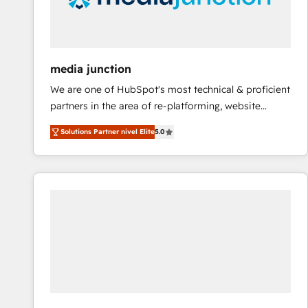
media junction
We are one of HubSpot's most technical & proficient
partners in the area of re-platforming, website
design & development. We specialize in multi-hub
Solutions Partner nivel Elite
5.0
implementations for mid-market & enterprise
companies. We are woman-owned, powered by
coffee, and we ❤️ dogs. We produce award-winning
work for our clients. 🏆2023 Technical Expertise
Impact Award 🏆2022 Technical Expertise Impact
Award 🏆2022 Platform Migration Excellence Impact
Award 🏆2020 Elite Solutions Partner 🏆2019
Integrations HubSpot Impact Award 🏆2019
Marketing Enablement HubSpot Impact Award 🏆
2018 Website Design HubSpot Impact Award 🏆2017
Website Design HubSpot Impact Award 🏆2016