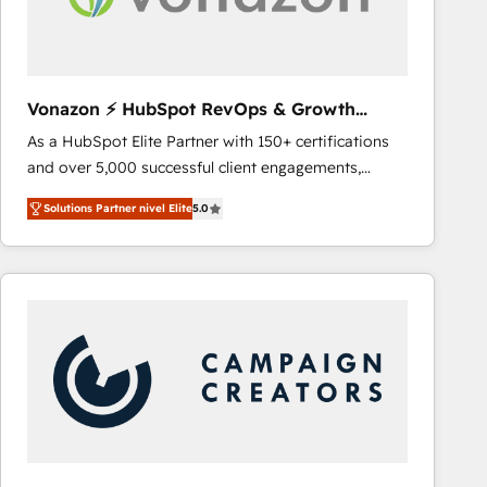
Vonazon ⚡ HubSpot RevOps & Growth
Strategy Experts
As a HubSpot Elite Partner with 150+ certifications
and over 5,000 successful client engagements,
Vonazon turns marketing complexity into
Solutions Partner nivel Elite
5.0
measurable, scalable growth. From onboarding to
enterprise-grade campaigns, our in-house team
builds scalable strategies that drive long-term
revenue. ⚙️ HubSpot Integration & Optimization •
Seamless CRM, CMS, and automation setup •
Complex platform migrations and data cleanups •
Custom APIs and third-party integrations 📈 End-to-
End Revenue Acceleration • Lifecycle marketing and
pipeline growth programs • Sales enablement tools
and CRM optimization • Retention strategies with
customer journey mapping 🏅 Elite-Level HubSpot