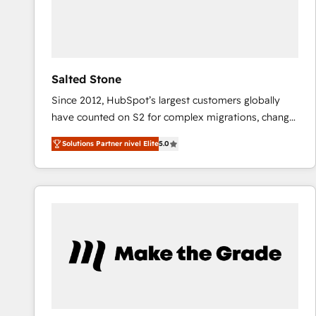
Salted Stone
Since 2012, HubSpot’s largest customers globally
have counted on S2 for complex migrations, change
management, systems integration, and creative
Solutions Partner nivel Elite
5.0
solutions that deliver measurable impact and
transform brand experiences As one of the few full-
service creative agencies in the HubSpot
ecosystem, we blend strategy, technology, & award-
winning design to build scalable, globally
regionalized HubSpot websites, integrated
marketing campaigns, & RevOps frameworks that
fuel long-term success We connect the entire
customer lifecycle through seamless integrations,
ensure long-term adoption with change-