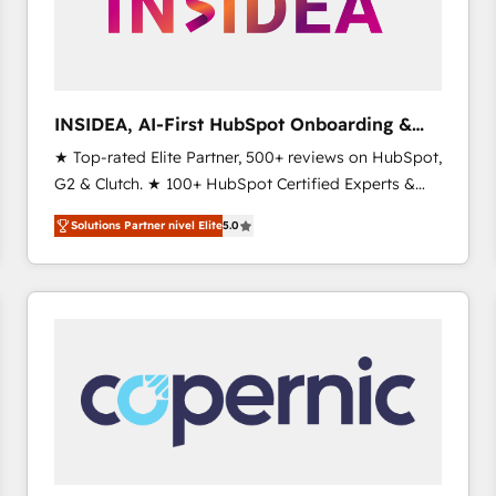
INSIDEA, AI-First HubSpot Onboarding &
RevOps
★ Top-rated Elite Partner, 500+ reviews on HubSpot,
G2 & Clutch. ★ 100+ HubSpot Certified Experts &
Trainers across the team ★ 1,500+ implementations
Solutions Partner nivel Elite
5.0
across five continents ★ AI-First, RevOps-led,
Onboarding obsessed ★ Company of the Year
2024/25 INSIDEA helps growing companies turn
HubSpot into a revenue engine. We onboard your
team, migrate your data, and build AI-powered
workflows that drive adoption from week one, in
your time zone. What we do ➤ Onboarding: Live in
weeks, with workflows built around your business,
not a template. ➤ Migration: Move from any legacy
CRM. Zero downtime, full data integrity. ➤