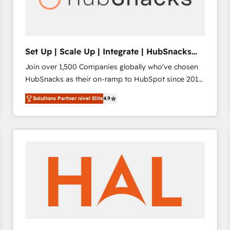
future.” Others agree it is proof of trust built through
measurable impact.
Set Up | Scale Up | Integrate | HubSnacks
FlexPlan
Join over 1,500 Companies globally who've chosen
HubSnacks as their on-ramp to HubSpot since 2014
Simple pay-as-you-go plans that accelerate value...
Solutions Partner nivel Elite
4.9
1️⃣ Set Up | Onboarding New or Check-fixing existing
HubSpot portals 2️⃣ Scale Up | 100% HubSpot Task
Execution... Global 24/7 ... All Experts 3️⃣ Integrate |
your entire Tech Stack with Custom Integrations
Slash months from your API Integration project... ⬅️
Click "Contact Business" ⬅️ to access 150+ Kickstart
Integration templates that put HubSpot in the center
of your tech stack, syncing... 🛍️ Shopify or
WooCommerce 💲 Stripe or Paypal 💰 Sage or
Netsuite 🤖 Google or Microsoft ✍️ DocuSign or
PandaDoc 🌐 Avalara or Quaderno HubSnacks holds