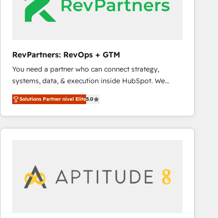
RevPartners: RevOps + GTM
You need a partner who can connect strategy,
systems, data, & execution inside HubSpot. We
bridge the gap where most agencies fall short by
Solutions Partner nivel Elite
5.0
combining GTM strategy with technical execution to
solve the right problem with the right solution. As the
only firm in the world to hold Elite Partner
Accreditations with both HubSpot and Clay, our
clients gain a unique advantage in CRM architecture,
pipeline generation, data intelligence, and go-to-
market execution. Why B2B Businesses Choose RP: -
Secure: Soc2 compliant 🛡️ - Pricing: Implementations
starting at $1,5k 💵 - Speed: Launch in 14 days ⚡ -
Global: 75+ RPers across five continents 🌐 - Scale: