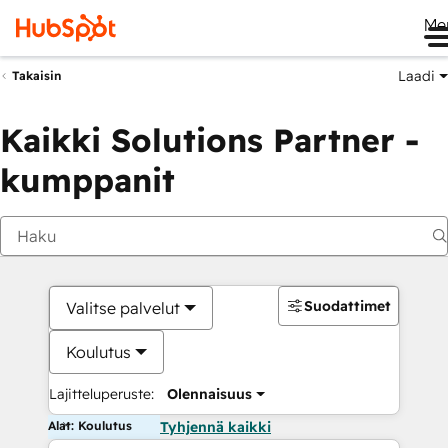
Me
Laadi
Takaisin
Kaikki Solutions Partner -
kumppanit
Suodattimet
Valitse palvelut
Koulutus
Lajitteluperuste:
Olennaisuus
Alat: Koulutus
Tyhjennä kaikki