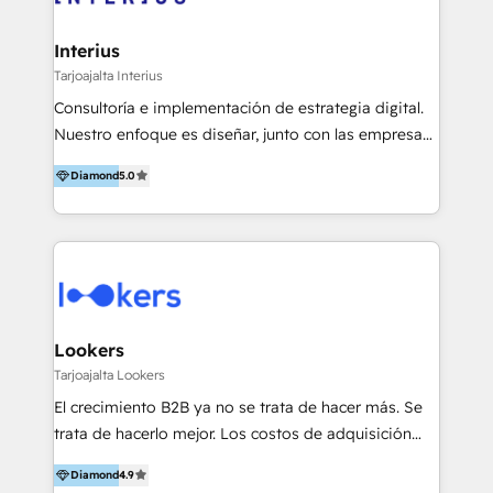
EMEA in Q1 2025.
Interius
Tarjoajalta Interius
Consultoría e implementación de estrategia digital.
Nuestro enfoque es diseñar, junto con las empresas,
la mejor forma de conectar con su mercado meta,
Diamond
5.0
ayudándolas a utilizar la tecnología disponible para
hacer rentables sus procesos comerciales.
Lookers
Tarjoajalta Lookers
El crecimiento B2B ya no se trata de hacer más. Se
trata de hacerlo mejor. Los costos de adquisición
suben, el retorno no escala, y los equipos están
Diamond
4.9
saturados de herramientas, procesos y presión por