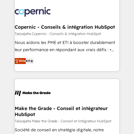
Copernic - Conseils & intégration HubSpot
Tarjoajalta Copernic - Conseils & intégration HubSpot
Nous aidons les PME et ETI à booster durablement
leur performance en répondant aux vrais défis : •
Intégration de HubSpot avec d’autres outils (ERP,
Elite
4.9
téléphonie, etc.) • Alignement des équipes grâce à un
outil et des données partagées • Amélioration de la
collecte et de l’analyse des données pour des
décisions éclairées • Optimisation de l’efficacité et
de la productivité des équipes Notre équipe de 30
consultants certifiés HubSpot aborde chaque projet
avec un engagement total, alignant processus
Make the Grade - Conseil et intégrateur
HubSpot
métiers et technologie, et guidant vos équipes à
travers le changement, tout en centrant vos objectifs
Tarjoajalta Make the Grade - Conseil et intégrateur HubSpot
d’entreprise. Grâce à une méthodologie éprouvée
Société de conseil en stratégie digitale, notre