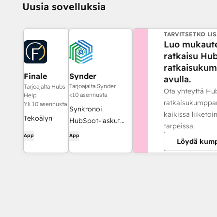
Uusia sovelluksia
TARVITSETKO LIS
Luo mukaut
ratkaisu Hu
ratkaisuku
Finale
Synder
avulla.
Composer
Tarjoajalta Synder
Tarjoajalta Hubs
Ota yhteyttä Hu
<10 asennusta
Help
ratkaisukumppa
Yli 10 asennusta
Synkronoi
kaikissa liiketo
Tekoälyn
HubSpot-laskut
tarpeissa.
avulla luotu
QuickBooksiin,
App
App
Löydä kum
verkkosisältö,
NetSuiteen tai
joka on
Xeroon —
suunniteltu
suoriteperusteisella
HubSpotille.
kirjanpidolla ja
tulojen
kirjaamisella