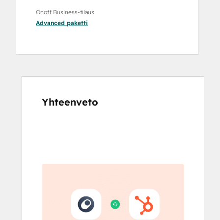
Onoff Business-tilaus
Advanced
paketti
Yhteenveto
Katso
muita
kohteita
käyttämällä
nuolipainikkeita