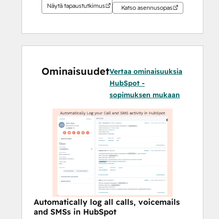
Näytä tapaustutkimus
Katso asennusopas
Ominaisuudet
Vertaa ominaisuuksia
HubSpot -
sopimuksen mukaan
Automatically log all calls, voicemails
and SMSs in HubSpot