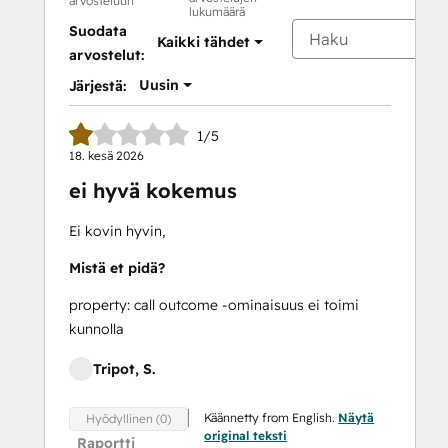
arvosteluun
lukumäärä
Suodata
Kaikki tähdet
arvostelut:
Uusin
Järjestä:
1/5
18. kesä 2026
ei hyvä kokemus
Ei kovin hyvin,
Mistä et pidä?
property: call outcome -ominaisuus ei toimi
kunnolla
Tripot, S.
Käännetty from English.
Näytä
Hyödyllinen (0)
original teksti
Raportti