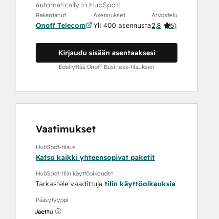
automatically in HubSpot!
Rakentanut
Asennukset
Arvostelu
Onoff Telecom
Yli 400 asennusta
2,8
(
6
)
Kirjaudu sisään asentaaksesi
Edellyttää Onoff Business-tilauksen
Vaatimukset
HubSpot-tilaus
Katso kaikki yhteensopivat paketit
HubSpot-tilin käyttöoikeudet
Tarkastele vaadittuja
tilin käyttöoikeuksia
Pääsytyyppi
Jaettu