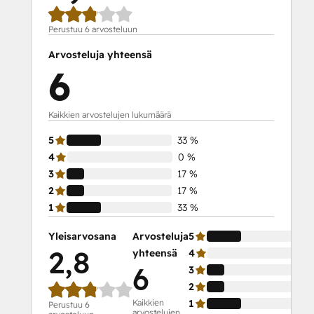
Perustuu 6 arvosteluun
Arvosteluja yhteensä
6
Kaikkien arvostelujen lukumäärä
5
33 %
4
0 %
3
17 %
2
17 %
1
33 %
Yleisarvosana
Arvosteluja
5
2,8
yhteensä
4
6
3
2
Kaikkien
1
Perustuu 6
arvostelujen