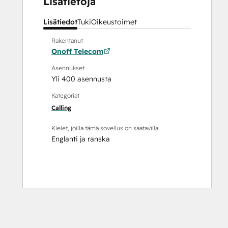
Lisätietoja
Lisätiedot
Tuki
Oikeustoimet
Rakentanut
Onoff Telecom
Asennukset
Yli 400 asennusta
Kategoriat
Calling
Kielet, joilla tämä sovellus on saatavilla
Englanti
ja
ranska