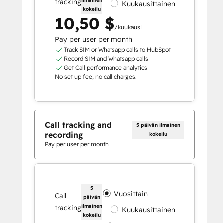
ilmainen
tracking
Kuukausittainen
kokeilu
10,50 $
/kuukausi
Pay per user per month
Track SIM or Whatsapp calls to HubSpot
Record SIM and Whatsapp calls
Get Call performance analytics
No set up fee, no call charges.
Call tracking and
5 päivän ilmainen
recording
kokeilu
Pay per user per month
5
Vuosittain
Call
päivän
ilmainen
tracking
Kuukausittainen
kokeilu