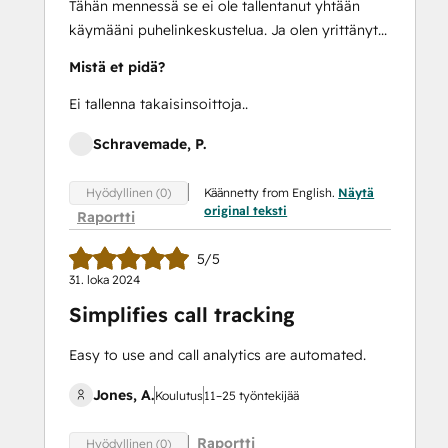
Tähän mennessä se ei ole tallentanut yhtään
käymääni puhelinkeskustelua. Ja olen yrittänyt...
Mistä et pidä?
Ei tallenna takaisinsoittoja..
Schravemade, P.
Käännetty from English.
Näytä
Hyödyllinen (0)
original teksti
Raportti
5/5
31. loka 2024
Simplifies call tracking
Easy to use and call analytics are automated.
Jones, A.
Koulutus
11–25 työntekijää
Raportti
Hyödyllinen (0)