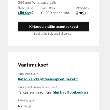
SIM and Whatsapp calls
Rakentanut
Asennukset
Arvostelu
Liid Oy
Yli 200 asennusta
3
(
2
)
Kirjaudu sisään asentaaksesi
Edellyttää Salestrail-tilauksen
Vaatimukset
HubSpot-tilaus
Katso kaikki yhteensopivat paketit
HubSpot-tilin käyttöoikeudet
Tarkastele vaadittuja
tilin käyttöoikeuksia
Pääsytyyppi
Jaettu