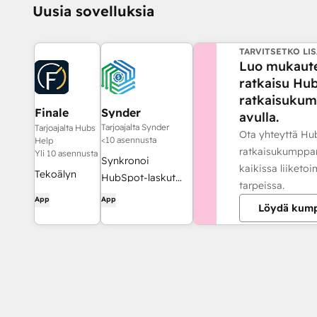
Uusia sovelluksia
TARVITSETKO LIS
Luo mukaut
ratkaisu Hu
ratkaisuku
Finale
Synder
avulla.
Composer
Tarjoajalta Synder
Tarjoajalta Hubs
Ota yhteyttä Hu
<10 asennusta
Help
ratkaisukumppa
Yli 10 asennusta
Synkronoi
kaikissa liiketo
Tekoälyn
HubSpot-laskut
tarpeissa.
avulla luotu
QuickBooksiin,
App
App
Löydä kum
verkkosisältö,
NetSuiteen tai
joka on
Xeroon —
suunniteltu
suoriteperusteisella
HubSpotille.
kirjanpidolla ja
tulojen
kirjaamisella