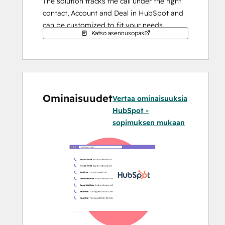
The solution tracks the call under the right 
contact, Account and Deal in HubSpot and 
can be customized to fit your needs. 
Katso asennusopas
Salestrail captures every call—SIM and 
WhatsApp—and automatically tracks them 
into your CRM, automating CRM data entry, 
reducing manual input and enhancing 
productivity.
Ominaisuudet
Vertaa ominaisuuksia
As the solution does not require cloud 
HubSpot -
telephony, you keep your current number 
sopimuksen mukaan
and can call from the native dialer. 