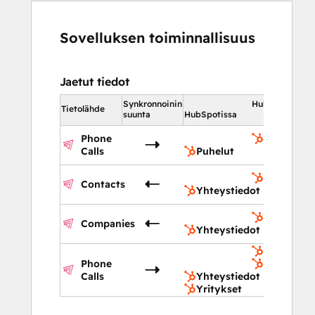
Sovelluksen toiminnallisuus
Jaetut tiedot
Synkronnoinin
HubSpotissa
Tietolähde
suunta
HubSpotissa
Phone
Puhelut
Calls
Puhelut
Yhteystie
Contacts
Yhteystiedot
Yhteystie
Companies
Yhteystiedot
Yhteystie
Phone
Yritykset
Calls
Yhteystiedot
Yritykset