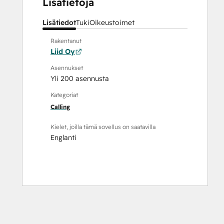
Lisätietoja
Lisätiedot
Tuki
Oikeustoimet
Rakentanut
Liid Oy
Asennukset
Yli 200 asennusta
Kategoriat
Calling
Kielet, joilla tämä sovellus on saatavilla
Englanti