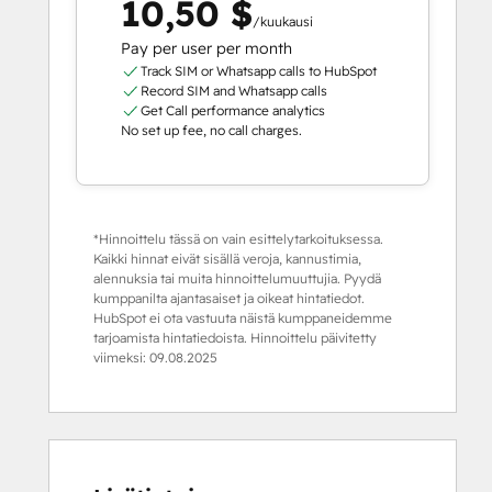
10,50 $
/kuukausi
Pay per user per month
Track SIM or Whatsapp calls to HubSpot
Record SIM and Whatsapp calls
Get Call performance analytics
No set up fee, no call charges.
*Hinnoittelu tässä on vain esittelytarkoituksessa.
Kaikki hinnat eivät sisällä veroja, kannustimia,
alennuksia tai muita hinnoittelumuuttujia. Pyydä
kumppanilta ajantasaiset ja oikeat hintatiedot.
HubSpot ei ota vastuuta näistä kumppaneidemme
tarjoamista hintatiedoista. Hinnoittelu päivitetty
viimeksi:
09.08.2025