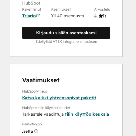
HubSpot
Rakentanut
Asennukset
Arvostelu
Triario
Yli 40 asennusta
4
(
1
)
Kirjaudu sisään asentaaksesi
Edellyttää VTEX integration-tilauksen
Vaatimukset
HubSpot-tilaus
Katso kaikki yhteensopivat paketit
HubSpot-tilin käyttöoikeudet
Tarkastele vaadittuja
tilin käyttöoikeuksia
Pääsytyyppi
Jaettu