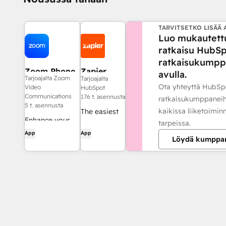
TARVITSETKO LISÄÄ 
Luo mukautett
ratkaisu HubSp
ratkaisukumpp
Zoom Phone
Zapier
avulla.
Tarjoajalta Zoom
Tarjoajalta
for HubSpot
Ota yhteyttä HubSp
Video
HubSpot
Communications
176 t. asennusta
ratkaisukumppaneih
5 t. asennusta
kaikissa liiketoimin
The easiest
Enhance your
tarpeissa.
way to
HubSpot
App
App
automate
Löydä kumppa
experience and
and connect
streamline your
HubSpot to
workflows.
8,000+ apps