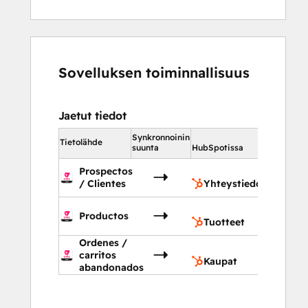
Sovelluksen toiminnallisuus
Jaetut tiedot
Synkronnoinin
HubSpotiss
Tietolähde
suunta
HubSpotissa
Prospectos
Yhteyst
/ Clientes
Yhteystiedot
Tuottee
Productos
Tuotteet
Ordenes /
Kaupat
carritos
Kaupat
abandonados