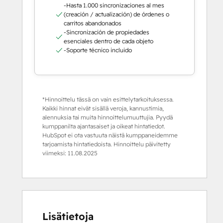
-Hasta 1.000 sincronizaciones al mes
(creación / actualización) de órdenes o
carritos abandonados
-Sincronización de propiedades
esenciales dentro de cada objeto
-Soporte técnico incluido
*Hinnoittelu tässä on vain esittelytarkoituksessa.
Kaikki hinnat eivät sisällä veroja, kannustimia,
alennuksia tai muita hinnoittelumuuttujia. Pyydä
kumppanilta ajantasaiset ja oikeat hintatiedot.
HubSpot ei ota vastuuta näistä kumppaneidemme
tarjoamista hintatiedoista. Hinnoittelu päivitetty
viimeksi:
11.08.2025
Lisätietoja