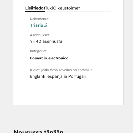
Lisätiedot
Tuki
Oikeustoimet
Rakentanut
Triario
Asennukset
Yli 40 asennusta
Kategoriat
Comercio electrónico
Kielet, joilla tämä sovellus on saatavilla
Englanti
,
espanja
ja
Portugali
Nousussa tänään