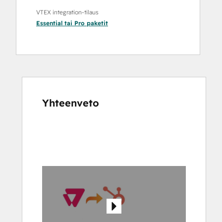
VTEX integration-tilaus
Essential
tai
Pro
paketit
Yhteenveto
Katso
muita
kohteita
käyttämällä
nuolipainikkeita