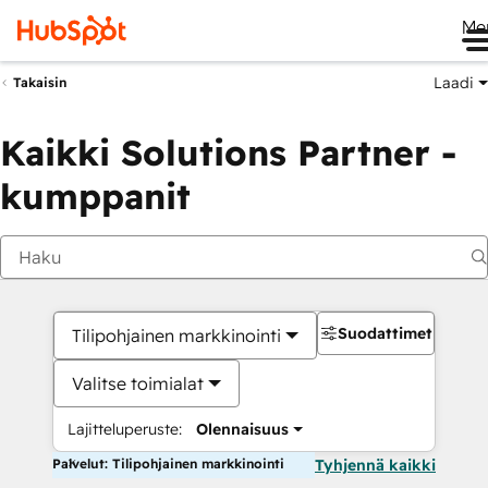
Me
Laadi
Takaisin
Kaikki Solutions Partner -
kumppanit
Suodattimet
Tilipohjainen markkinointi
Valitse toimialat
Lajitteluperuste:
Olennaisuus
Palvelut: Tilipohjainen markkinointi
Tyhjennä kaikki