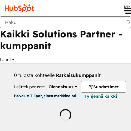
Me
Takaisin
Kaikki Solutions Partner -
kumppanit
Laadi
0 tulosta kohteelle
Ratkaisukumppanit
Lajitteluperuste:
Olennaisuus
Suodattimet
Palvelut: Tilipohjainen markkinointi
Tyhjennä kaikki
Ladataan