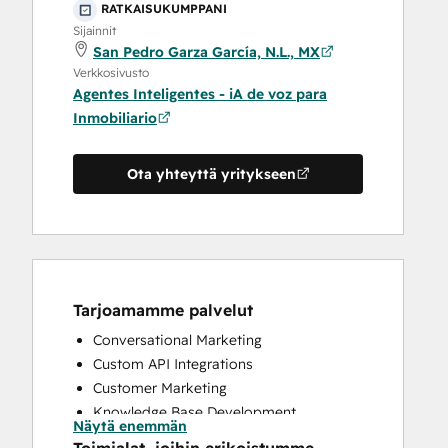
RATKAISUKUMPPANI
Sijainnit
San Pedro Garza García, N.L., MX
Verkkosivusto
Agentes Inteligentes - iA de voz para
Inmobiliario
Ota yhteyttä yritykseen
Tarjoamamme palvelut
Conversational Marketing
Custom API Integrations
Customer Marketing
Knowledge Base Development
Näytä enemmän
Programmable Automation