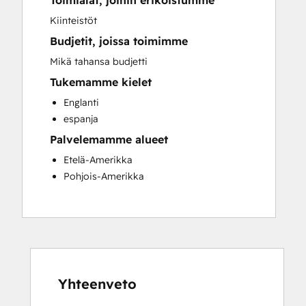
Toimialat, joihin erikoistumme
Sales and Marketing Alignment
Kiinteistöt
Website Development
Budjetit, joissa toimimme
Mikä tahansa budjetti
Tukemamme kielet
Englanti
espanja
Palvelemamme alueet
Etelä-Amerikka
Pohjois-Amerikka
Yhteenveto