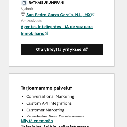
RATKAISUKUMPPANI
Sijainnit
San Pedro Garza García, N.L., MX
Verkkosivusto
Agentes Inteligentes - iA de voz para
Inmobiliario
Ota yhteyttä yritykseen
Tarjoamamme palvelut
Conversational Marketing
Custom API Integrations
Customer Marketing
Knowledge Base Development
Näytä enemmän
Programmable Automation