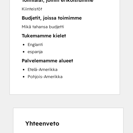
Toimialat, joihin erikoistumme
Sales and Marketing Alignment
Kiinteistöt
Website Development
Budjetit, joissa toimimme
Mikä tahansa budjetti
Tukemamme kielet
Englanti
espanja
Palvelemamme alueet
Etelä-Amerikka
Pohjois-Amerikka
Yhteenveto