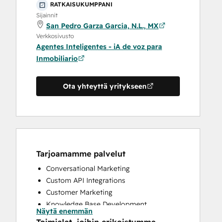
RATKAISUKUMPPANI
Sijainnit
San Pedro Garza García, N.L., MX
Verkkosivusto
Agentes Inteligentes - iA de voz para
Inmobiliario
Ota yhteyttä yritykseen
Tarjoamamme palvelut
Conversational Marketing
Custom API Integrations
Customer Marketing
Knowledge Base Development
Näytä enemmän
Programmable Automation