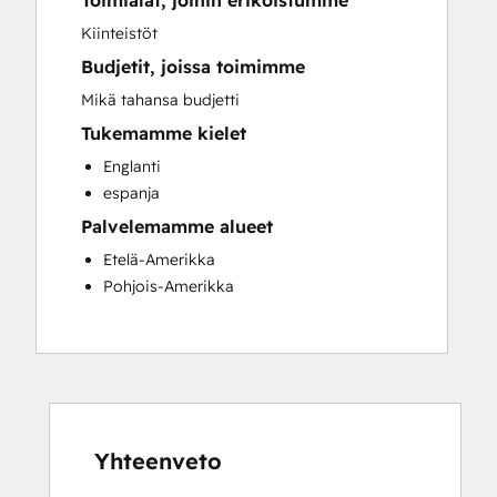
Toimialat, joihin erikoistumme
Sales and Marketing Alignment
Kiinteistöt
Website Development
Budjetit, joissa toimimme
Mikä tahansa budjetti
Tukemamme kielet
Englanti
espanja
Palvelemamme alueet
Etelä-Amerikka
Pohjois-Amerikka
Yhteenveto