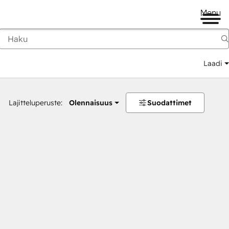
Menu
Laadi
Lajitteluperuste:
Olennaisuus
Suodattimet