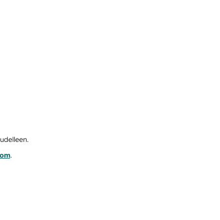
udelleen.
com
.