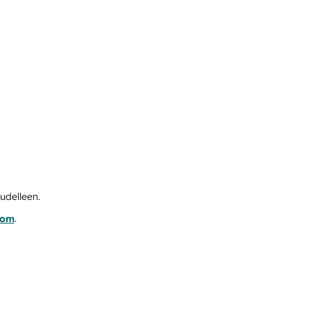
udelleen.
com
.