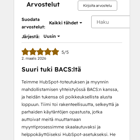
Arvostelut
Kirjoita arvostelu
Suodata
Kaikki tähdet
arvostelut:
Uusin
Järjestä:
5/5
2. maalis 2026
Suuri tuki BACS:ltä
Teimme HubSpot-toteutuksen ja myynnin
mahdollistamisen yhteistyössä BACS:n kanssa,
ja heidän tukensa oli poikkeuksellista alusta
loppuun. Tiimi toi rakenteellisuutta, selkeyttä ja
parhaiden käytäntöjen opastusta, jotka
auttoivat meitä muuttamaan
myyntiprosessimme skaalautuvaksi ja
helppokäyttöiseksi HubSpot-asetukseksi. He