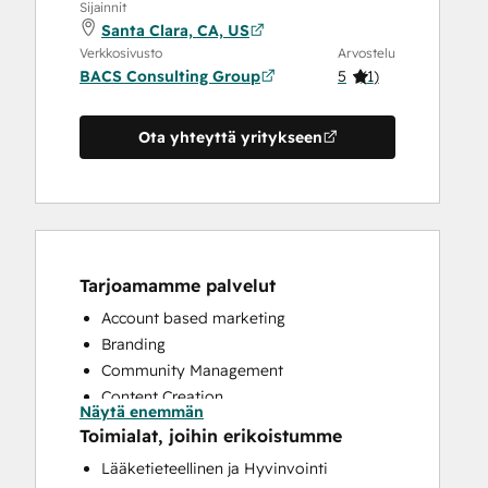
Sijainnit
Santa Clara, CA, US
Verkkosivusto
Arvostelu
BACS Consulting Group
5
(
1
)
Ota yhteyttä yritykseen
Tarjoamamme palvelut
Account based marketing
Branding
Community Management
Content Creation
Näytä enemmän
Conversational Marketing
Toimialat, joihin erikoistumme
CRM Implementation
Lääketieteellinen ja Hyvinvointi
CRM Migration