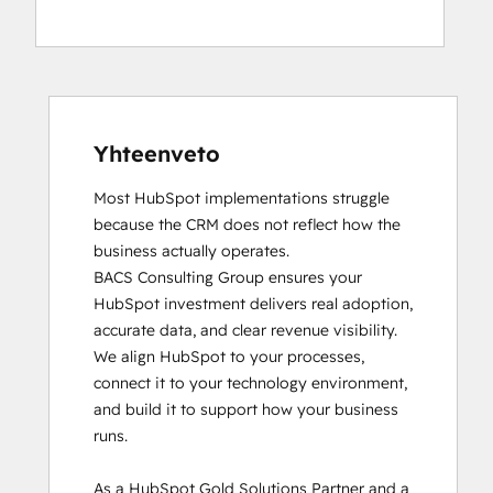
Certification
Website Design
HubSpot Solutions Partner
Website Development
SEO
Website Migration
Yhteenveto
Most HubSpot implementations struggle 
because the CRM does not reflect how the 
business actually operates. 

BACS Consulting Group ensures your 
HubSpot investment delivers real adoption, 
accurate data, and clear revenue visibility. 
We align HubSpot to your processes, 
connect it to your technology environment, 
and build it to support how your business 
runs.

As a HubSpot Gold Solutions Partner and a 