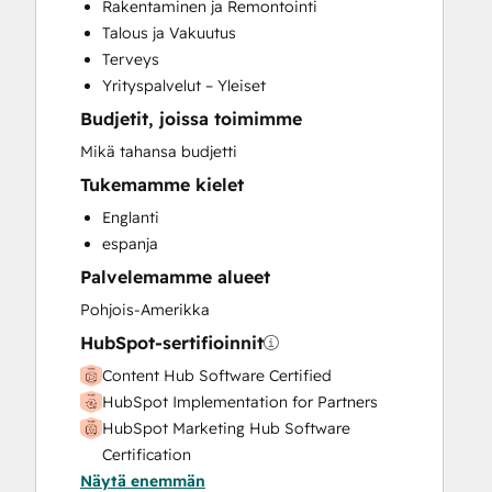
Rakentaminen ja Remontointi
Custom API Integrations
Talous ja Vakuutus
Customer Marketing
Terveys
Customer Success Training
Yrityspalvelut – Yleiset
Customer Support Training
Budjetit, joissa toimimme
Customer Survey and Analysis
Email Marketing
Mikä tahansa budjetti
Full Inbound Marketing Services
Tukemamme kielet
Help Desk Implementation
Englanti
HubSpot Onboarding
espanja
Knowledge Base Development
Palvelemamme alueet
Paid Advertising
Programmable Automation
Pohjois-Amerikka
Public Relations
HubSpot-sertifioinnit
Sales and Marketing Alignment
Content Hub Software Certified
Sales Coaching and Training
HubSpot Implementation for Partners
Sales Enablement
HubSpot Marketing Hub Software
Search Engine Optimization
Certification
Social Media
Näytä enemmän
HubSpot Sales Hub Software
Video Production