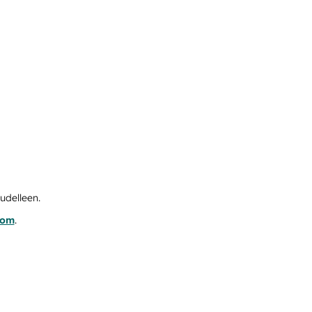
udelleen.
com
.