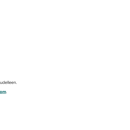
udelleen.
com
.