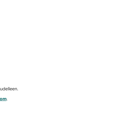
udelleen.
com
.