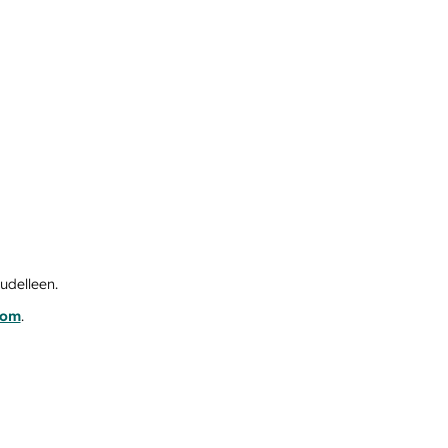
udelleen.
com
.