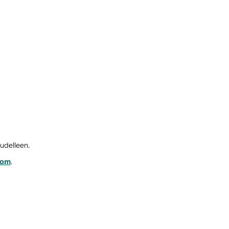
udelleen.
com
.