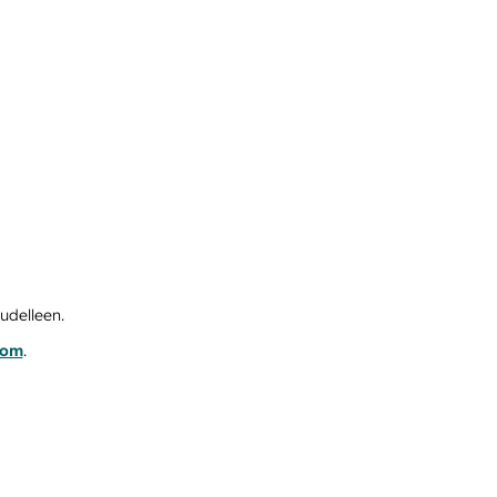
udelleen.
com
.