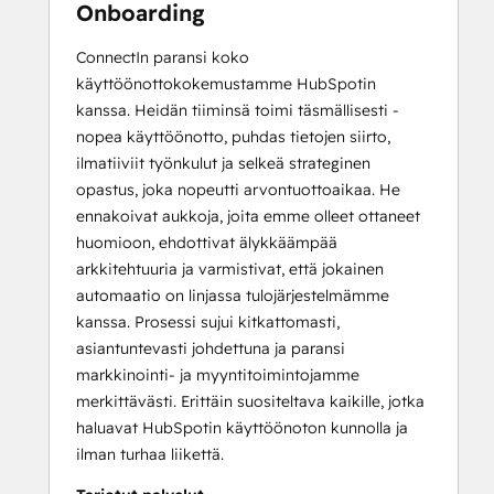
Onboarding
ConnectIn paransi koko
käyttöönottokokemustamme HubSpotin
kanssa. Heidän tiiminsä toimi täsmällisesti -
nopea käyttöönotto, puhdas tietojen siirto,
ilmatiiviit työnkulut ja selkeä strateginen
opastus, joka nopeutti arvontuottoaikaa. He
ennakoivat aukkoja, joita emme olleet ottaneet
huomioon, ehdottivat älykkäämpää
arkkitehtuuria ja varmistivat, että jokainen
automaatio on linjassa tulojärjestelmämme
kanssa. Prosessi sujui kitkattomasti,
asiantuntevasti johdettuna ja paransi
markkinointi- ja myyntitoimintojamme
merkittävästi. Erittäin suositeltava kaikille, jotka
haluavat HubSpotin käyttöönoton kunnolla ja
ilman turhaa liikettä.