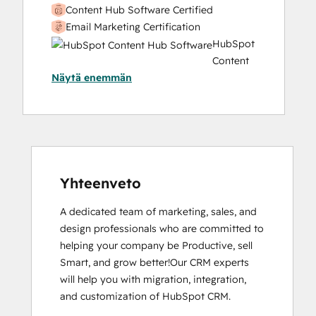
Content Hub Software Certified
Email Marketing Certification
HubSpot
Content
Näytä enemmän
Hub
Software
HubSpot
Implementation
for
Partners
HubSpot Marketing Hub Software
Yhteenveto
Certification
A dedicated team of marketing, sales, and 
HubSpot Sales Hub Software
design professionals who are committed to 
Certification
helping your company be Productive, sell 
HubSpot Solutions Partner
Smart, and grow better!Our CRM experts 
Inbound Marketing
will help you with migration, integration, 
Inbound Sales
and customization of HubSpot CRM.
Service Hub Software