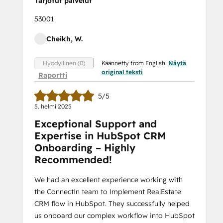
Tarjotut palvelut
53001
Cheikh, W.
Käännetty from English.
Näytä
Hyödyllinen (0)
original teksti
Raportti
5/5
5. helmi 2025
Exceptional Support and
Expertise in HubSpot CRM
Onboarding – Highly
Recommended!
We had an excellent experience working with
the ConnectIn team to Implement RealEstate
CRM flow in HubSpot. They successfully helped
us onboard our complex workflow into HubSpot