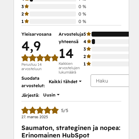
3
0 %
2
0 %
1
0 %
Yleisarvosana
Arvosteluja
5
4,9
yhteensä
4
14
3
2
Kaikkien
1
Perustuu 14
arvostelujen
arvosteluun
lukumäärä
Suodata
Kaikki tähdet
arvostelut:
Uusin
Järjestä:
5/5
27. marras 2025
Saumaton, strateginen ja nopea:
Erinomainen HubSpot