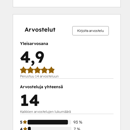
0 %
0 %
0 %
7 %
93 %
0 %
0 %
0 %
7 %
93 %
valmis
valmis
valmis
valmis
valmis
valmis
valmis
valmis
valmis
valmis
Arvostelut
Kirjoita arvostelu
Yleisarvosana
4,9
Perustuu 14 arvosteluun
Arvosteluja yhteensä
14
Kaikkien arvostelujen lukumäärä
5
93 %
4
7 %