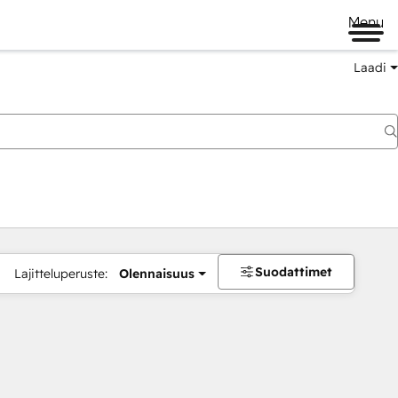
Menu
Laadi
Suodattimet
Lajitteluperuste:
Olennaisuus