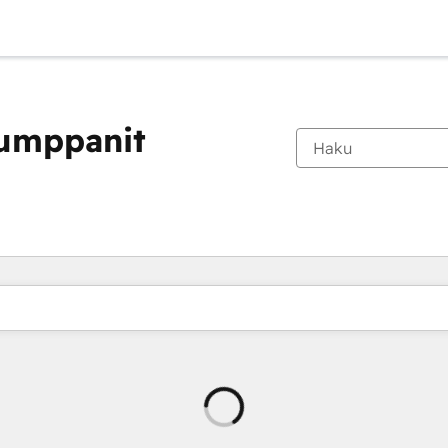
kumppanit
Ladataan