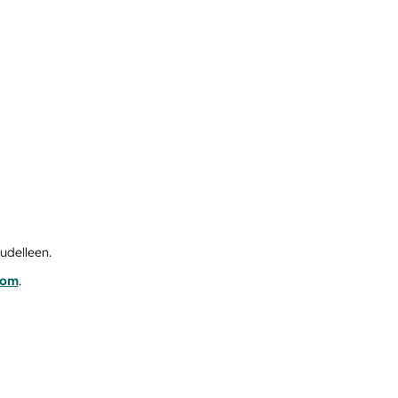
udelleen.
com
.