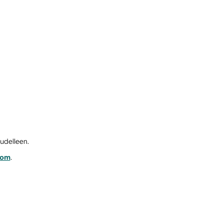
udelleen.
com
.