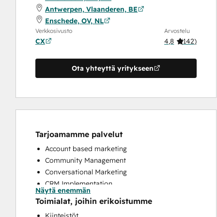
Antwerpen, Vlaanderen, BE
Enschede, OV, NL
Verkkosivusto
Arvostelu
CX
4,8
(
142
)
Ota yhteyttä yritykseen
Tarjoamamme palvelut
Account based marketing
Community Management
Conversational Marketing
CRM Implementation
Näytä enemmän
CRM Migration
Toimialat, joihin erikoistumme
Custom API Integrations
Kiinteistöt