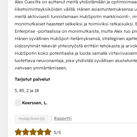
Alex Cuexilta on auttanut meitä yhdistämään ja optimoim
liiketoimintayksiköiden välillä. Hänen asiantuntemuksensa u
meitä aktiivisesti tunnistamaan HubSpotin markkinointi-, m
monimutkaiset haasteet selkeiksi ja toimiviksi ratkaisuiksi
Enterprise -portaalissa on monimutkaista, mutta Alex tuo pr
ng,
Hänen syvällinen HubSpot-tietämyksensä, strateginen ajatte
sidosryhmät tekevät yhteistyöstä erittäin tehokasta ja ar
HubSpotin koko potentiaalia ja luoda samalla virtaviivais
luotettava neuvonantaja, joka yhdistää syvällisen alustatun
mp
vahvaan ymmärtämiseen.
Tarjotut palvelut
5, 85, 2 ja 18
Koerssen, L.
Raportti
Hyödyllinen (0)
5/5