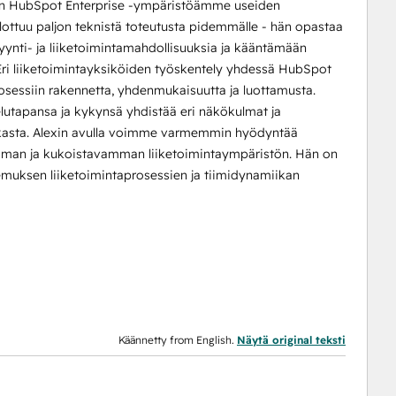
aan HubSpot Enterprise -ympäristöämme useiden
lottuu paljon teknistä toteutusta pidemmälle - hän opastaa
yynti- ja liiketoimintamahdollisuuksia ja kääntämään
. Eri liiketoimintayksiköiden työskentely yhdessä HubSpot
osessiin rakennetta, yhdenmukaisuutta ja luottamusta.
lutapansa ja kykynsä yhdistää eri näkökulmat ja
vokasta. Alexin avulla voimme varmemmin hyödyntää
emman ja kukoistavamman liiketoimintaympäristön. Hän on
temuksen liiketoimintaprosessien ja tiimidynamiikan
Käännetty from English.
Näytä original teksti