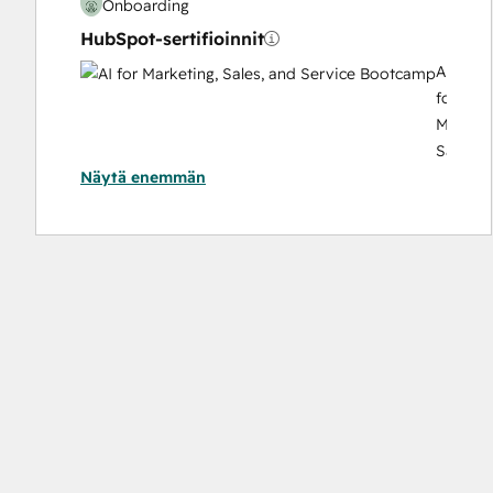
Onboarding
HubSpot-sertifioinnit
AI
for
Marketi
Sales,
Näytä enemmän
and
Service
Bootca
Content Hub Software Certified
Content Marketing
CRM Data Migration Certification
Data Integrations Certification
Digital Advertising
Digital Marketing
Email Marketing Certification
Frictionless Sales
Guided Client Onboarding