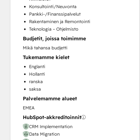
Customer Marketing
Konsultointi/Neuvonta
Customer Success Training
Pankki-/Finanssipalvelut
Customer Support Training
Rakentaminen ja Remontointi
Customer Survey and Analysis
Teknologia – Ohjelmisto
Email Marketing
Budjetit, joissa toimimme
Full Inbound Marketing Services
Help Desk Implementation
Mikä tahansa budjetti
Knowledge Base Development
Tukemamme kielet
Paid Advertising
Englanti
Programmable Automation
Hollanti
Sales and Marketing Alignment
ranska
Sales Coaching and Training
saksa
Sales Enablement
Palvelemamme alueet
Website Design
Website Development
EMEA
Website Migration
HubSpot-akkreditoinnit
CRM Implementation
Data Migration