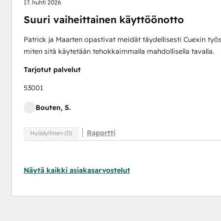
17. huhti 2026
Suuri vaiheittainen käyttöönotto
Patrick ja Maarten opastivat meidät täydellisesti Cuexin ty
miten sitä käytetään tehokkaimmalla mahdollisella tavalla.
Tarjotut palvelut
53001
Bouten, S.
Raportti
Hyödyllinen (0)
Näytä kaikki asiakasarvostelut