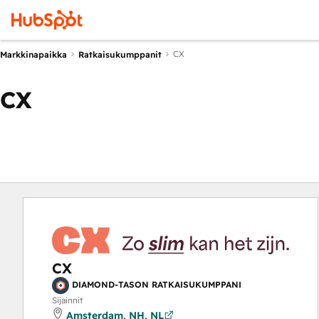
CX
Markkinapaikka
Ratkaisukumppanit
CX
CX
DIAMOND-TASON RATKAISUKUMPPANI
Sijainnit
Amsterdam, NH, NL