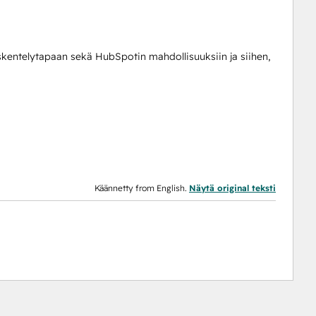
öskentelytapaan sekä HubSpotin mahdollisuuksiin ja siihen,
Käännetty from English.
Näytä original teksti