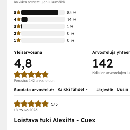
Kaikkien arvostelujen lukumäärä
5
85 %
4
14 %
3
1 %
2
0 %
1
0 %
Yleisarvosana
Arvosteluja yhtee
4,8
142
Kaikkien arvostelujen l
Perustuu 142 arvosteluun
Kaikki tähdet
Uusin
Suodata arvostelut:
Järjestä:
5/5
18. touko 2026
Loistava tuki Alexilta - Cuex