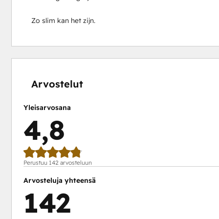
Zo slim kan het zijn.
0 %
0 %
1 %
14 %
85 %
valmis
valmis
valmis
valmis
valmis
Arvostelut
Yleisarvosana
4,8
Perustuu 142 arvosteluun
Arvosteluja yhteensä
142