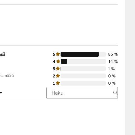
nsä
5
85 %
4
14 %
3
1 %
ukumäärä
2
0 %
1
0 %