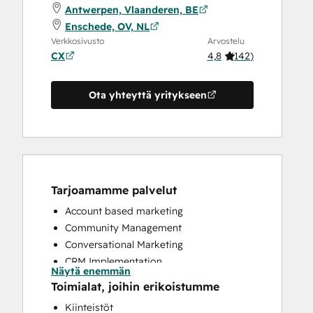
Antwerpen, Vlaanderen, BE
Enschede, OV, NL
Verkkosivusto
Arvostelu
CX
4,8
(
142
)
Ota yhteyttä yritykseen
Tarjoamamme palvelut
Account based marketing
Community Management
Conversational Marketing
CRM Implementation
Näytä enemmän
CRM Migration
Toimialat, joihin erikoistumme
Custom API Integrations
Kiinteistöt
Customer Marketing