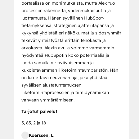
portaalissa on monimutkaista, mutta Alex tuo
prosessiin rakennetta, yhdenmukaisuutta ja
luottamusta. Hänen syvällinen HubSpot-
tietämyksensä, strateginen ajattelutapansa ja
kykynsä yhdistää eri näkökulmat ja sidosryhmät
tekevät yhteistyöstä erittäin tehokasta ja
arvokasta. Alexin avulla voimme varmemmin
hyödyntää HubSpotin koko potentiaalia ja
luoda samalla virtaviivaisemman ja
kukoistavamman liiketoimintaympäristön. Hän
on luotettava neuvonantaja, joka yhdistää
syvällisen alustatuntemuksen
liiketoimintaprosessien ja tiimidynamiikan
vahvaan ymmärtämiseen.
Tarjotut palvelut
5, 85, 2 ja 18
Koerssen, L.