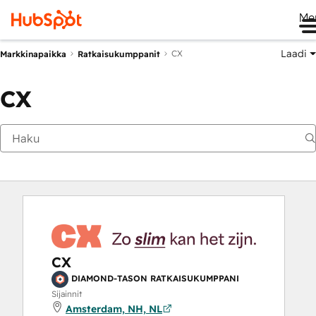
Me
Laadi
CX
Markkinapaikka
Ratkaisukumppanit
CX
CX
DIAMOND-TASON RATKAISUKUMPPANI
Sijainnit
Amsterdam, NH, NL