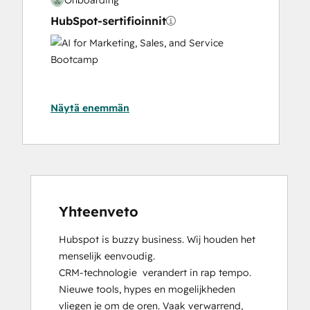
HubSpot-sertifioinnit
AI
for
Marketing,
Sales,
Näytä enemmän
and
Service
Bootcamp
Content Hub Software Certified
Content Marketing
CRM Data Migration Certification
Data Integrations Certification
Yhteenveto
Digital Advertising
Hubspot is buzzy business. Wij houden het 
Digital Marketing
menselijk eenvoudig.

Email Marketing Certification
CRM-technologie  verandert in rap tempo. 
Frictionless Sales
Nieuwe tools, hypes en mogelijkheden 
Guided Client Onboarding
vliegen je om de oren. Vaak verwarrend, 
HubSpot