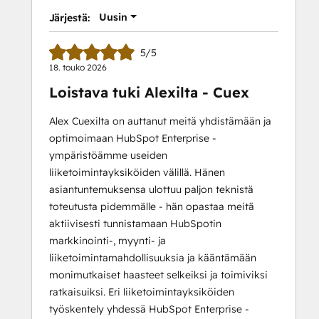
II
Uusin
Järjestä:
5/5
18. touko 2026
Loistava tuki Alexilta - Cuex
Alex Cuexilta on auttanut meitä yhdistämään ja
optimoimaan HubSpot Enterprise -
ympäristöämme useiden
liiketoimintayksiköiden välillä. Hänen
asiantuntemuksensa ulottuu paljon teknistä
toteutusta pidemmälle - hän opastaa meitä
aktiivisesti tunnistamaan HubSpotin
markkinointi-, myynti- ja
liiketoimintamahdollisuuksia ja kääntämään
monimutkaiset haasteet selkeiksi ja toimiviksi
ratkaisuiksi. Eri liiketoimintayksiköiden
työskentely yhdessä HubSpot Enterprise -