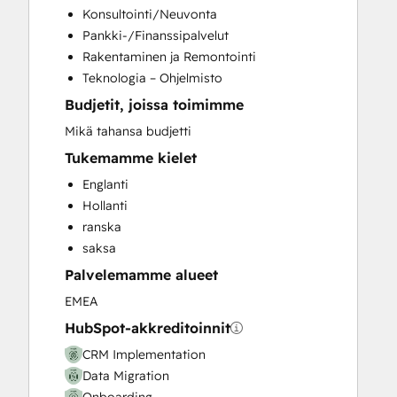
Konsultointi/Neuvonta
Customer Success Training
Pankki-/Finanssipalvelut
Customer Support Training
Rakentaminen ja Remontointi
Customer Survey and Analysis
Teknologia – Ohjelmisto
Email Marketing
Budjetit, joissa toimimme
Full Inbound Marketing Services
Help Desk Implementation
Mikä tahansa budjetti
Knowledge Base Development
Tukemamme kielet
Paid Advertising
Englanti
Programmable Automation
Hollanti
Sales and Marketing Alignment
ranska
Sales Coaching and Training
saksa
Sales Enablement
Palvelemamme alueet
Website Design
Website Development
EMEA
Website Migration
HubSpot-akkreditoinnit
CRM Implementation
Data Migration
Onboarding