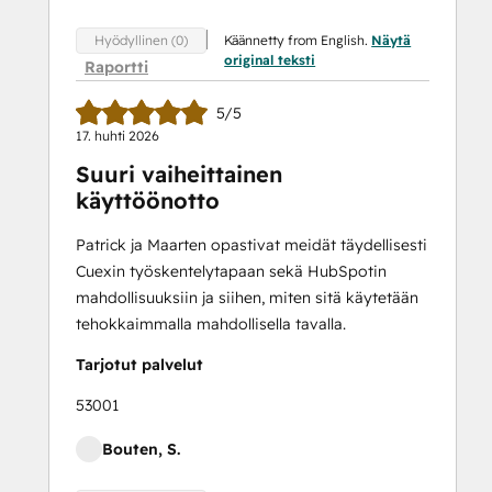
Käännetty from English.
Näytä
Hyödyllinen (0)
original teksti
Raportti
5/5
17. huhti 2026
Suuri vaiheittainen
käyttöönotto
Patrick ja Maarten opastivat meidät täydellisesti
Cuexin työskentelytapaan sekä HubSpotin
mahdollisuuksiin ja siihen, miten sitä käytetään
tehokkaimmalla mahdollisella tavalla.
Tarjotut palvelut
53001
Bouten, S.