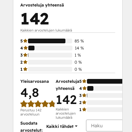
Platform Consulting
Arvosteluja yhteensä
Revenue Operations
142
Sales Enablement
Sales Management Training: Strategies
for Developing a Successful Modern
Kaikkien arvostelujen lukumäärä
Sales Team
5
85 %
Salesforce Integration Certification
4
14 %
SEO
3
1 %
SEO II
2
0 %
Service Hub Software
1
0 %
Social
Media
Yleisarvosana
Arvosteluja
5
Marketing
4,8
yhteensä
4
Certification
142
3
Course
2
Social
Kaikkien
1
Perustuu 142
arvostelujen
Media
arvosteluun
lukumäärä
Marketing
Suodata
Kaikki tähdet
Certification
arvostelut: