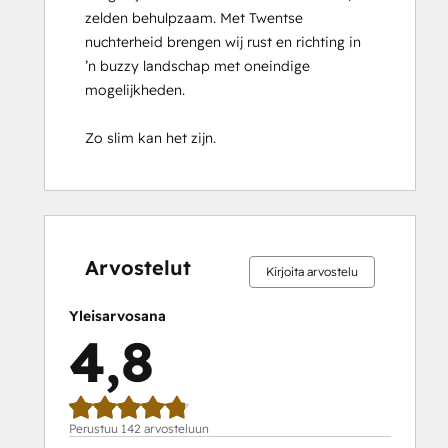
zelden behulpzaam. Met Twentse 
Implementation
nuchterheid brengen wij rust en richting in 
for
’n buzzy landschap met oneindige 
Partners
mogelijkheden.

HubSpot Marketing Hub Software
Certification
Zo slim kan het zijn.
HubSpot Reporting
HubSpot Sales Hub Software
Certification
HubSpot Solutions Partner
0 %
0 %
1 %
14 %
85 %
0 %
0 %
1 %
14 %
85 %
HubSpot
valmis
valmis
valmis
valmis
valmis
valmis
valmis
valmis
valmis
valmis
Trainer
Arvostelut
Kirjoita arvostelu
Certification
Inbound
Yleisarvosana
Inbound Marketing
4,8
Inbound Marketing Optimization
Inbound Sales
Integrating With HubSpot I: Foundations
Objectives-Based Onboarding
Perustuu 142 arvosteluun