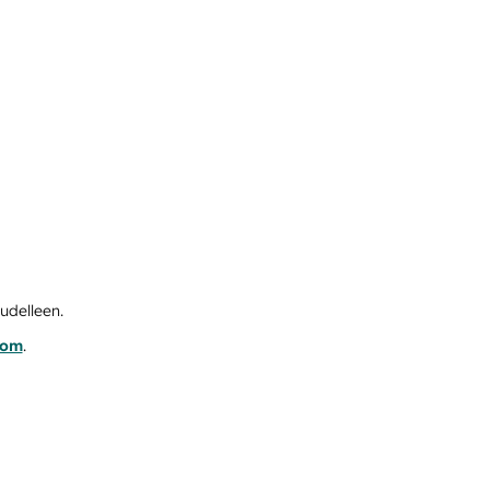
udelleen.
com
.