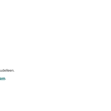
udelleen.
com
.