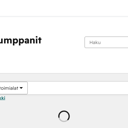
kumppanit
toimialat
kki
Ladataan