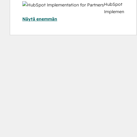
HubSpot
Implementation
Näytä enemmän
for
Partners
HubSp
Market
Hub
Softwa
Certifi
HubSpot
Marketing
Software
HubSpot Reporting
HubSpot
Sales
Hub
Software
Certificatio
HubSpot Solutions