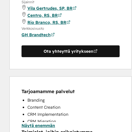
Sijainnit
Vila Gertrudes, SP, BR
Centro, RS, BR
Rio Branco, RS, BR
Verkkosivusto
GH Brandtech
Ota yhteyttä yritykseen
Tarjoamamme palvelut
Branding
Content Creation
CRM Implementation
CRM Migration
Näytä enemmän
Full Inbound Marketing Services