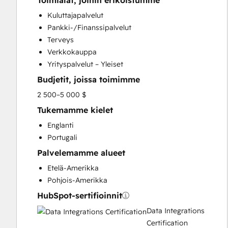
Toimialat, joihin erikoistumme
HubSpot Onboarding
Kuluttajapalvelut
Sales and Marketing Alignment
Pankki-/Finanssipalvelut
Sales Enablement
Terveys
Search Engine Optimization
Verkkokauppa
Website Design
Yrityspalvelut – Yleiset
Budjetit, joissa toimimme
2 500–5 000 $
Tukemamme kielet
Englanti
Portugali
Palvelemamme alueet
Etelä-Amerikka
Pohjois-Amerikka
HubSpot-sertifioinnit
Data Integrations
Certification