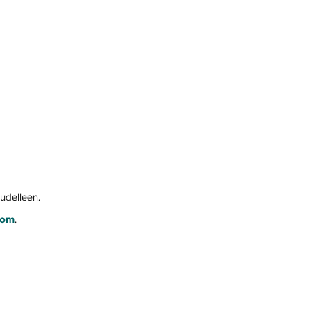
udelleen.
com
.