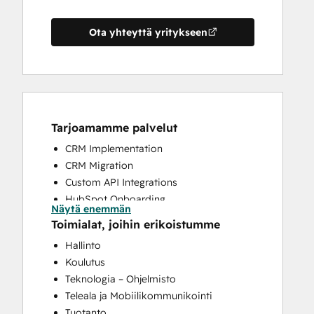
Ota yhteyttä yritykseen
Tarjoamamme palvelut
CRM Implementation
CRM Migration
Custom API Integrations
HubSpot Onboarding
Näytä enemmän
Sales and Marketing Alignment
Toimialat, joihin erikoistumme
Sales Coaching and Training
Hallinto
Sales Enablement
Koulutus
Teknologia – Ohjelmisto
Teleala ja Mobiilikommunikointi
Tuotanto