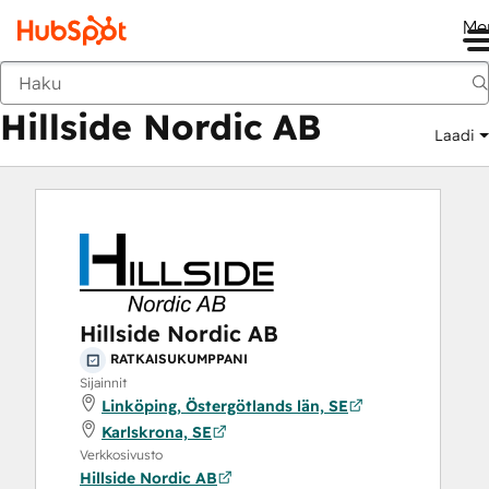
Me
Hillside Nordic AB
Markkinapaikka
Ratkaisukumppanit
Hillside Nordic AB
Laadi
Hillside Nordic AB
RATKAISUKUMPPANI
Sijainnit
Linköping, Östergötlands län, SE
Karlskrona, SE
Verkkosivusto
Hillside Nordic AB