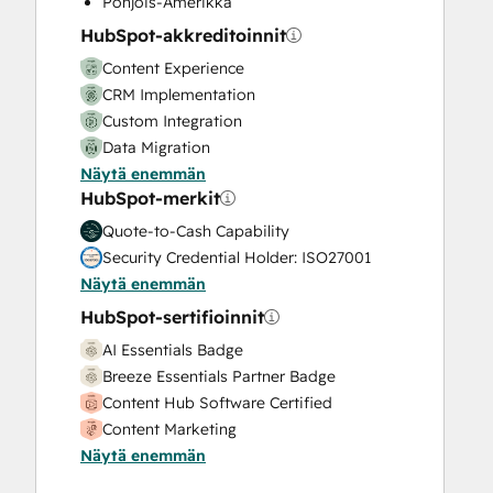
Pohjois-Amerikka
Video Production
HubSpot-akkreditoinnit
Website Design
Content Experience
Website Development
CRM Implementation
Website Migration
Custom Integration
Data Migration
Näytä enemmän
Onboarding
HubSpot-merkit
Service Implementation
Solutions Architecture Design
Quote-to-Cash Capability
Security Credential Holder: ISO27001
Näytä enemmän
HubSpot-sertifioinnit
AI Essentials Badge
Breeze Essentials Partner Badge
Content Hub Software Certified
Content Marketing
Näytä enemmän
CRM Data Migration Certification
Data Integrations Certification