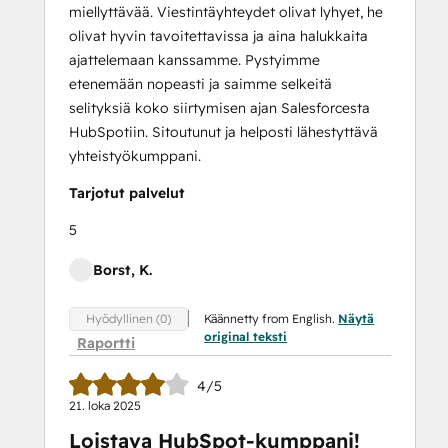
miellyttävää. Viestintäyhteydet olivat lyhyet, he
olivat hyvin tavoitettavissa ja aina halukkaita
ajattelemaan kanssamme. Pystyimme
etenemään nopeasti ja saimme selkeitä
selityksiä koko siirtymisen ajan Salesforcesta
HubSpotiin. Sitoutunut ja helposti lähestyttävä
yhteistyökumppani.
Tarjotut palvelut
5
Borst, K.
Käännetty from English.
Näytä
Hyödyllinen (0)
original teksti
Raportti
4/5
21. loka 2025
Loistava HubSpot-kumppani!