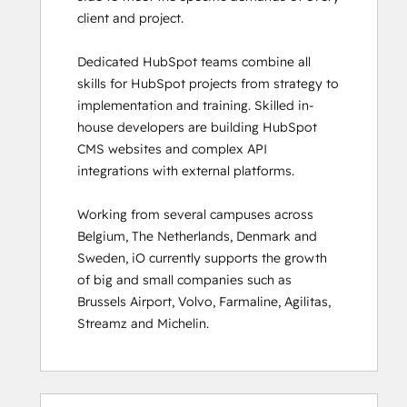
client and project. 

HubSpot Sales Hub Software
Certification
Dedicated HubSpot teams combine all 
HubSpot Solutions Partner
skills for HubSpot projects from strategy to 
HubSpot Trainer Certification
implementation and training. Skilled in-
Inbound
house developers are building HubSpot 
Inbound Marketing
CMS websites and complex API 
Inbound Marketing Optimization
integrations with external platforms.  

Inbound Sales
Integrating With HubSpot I: Foundations
Working from several campuses across 
Marketing Hub Demo
Belgium, The Netherlands, Denmark and 
Objectives-Based Onboarding
Sweden, iO currently supports the growth 
Platform Consulting
of big and small companies such as 
Revenue Operations
Brussels Airport, Volvo, Farmaline, Agilitas, 
Sales Enablement
Streamz and Michelin.
Sales Management Training: Strategies
for Developing a Successful Modern
Sales Team
Salesforce Integration Certification
0 %
0 %
0 %
8 %
92 %
0 %
0 %
0 %
8 %
92 %