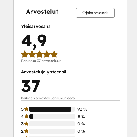
SEO II
valmis
valmis
valmis
valmis
valmis
valmis
valmis
valmis
valmis
valmis
Service Hub Demo Certification
Arvostelut
Kirjoita arvostelu
Service Hub Software
Social Media Marketing Certification
Yleisarvosana
Course
4,9
Social Media Marketing Certification II
Solutions Architecture Foundations
Perustuu 37 arvosteluun
Arvosteluja yhteensä
37
Kaikkien arvostelujen lukumäärä
5
92 %
4
8 %
3
0 %
2
0 %