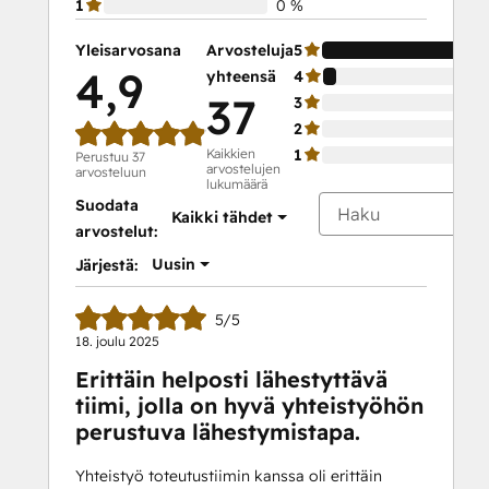
1
0 %
Yleisarvosana
Arvosteluja
5
4,9
yhteensä
4
37
3
2
Kaikkien
1
Perustuu 37
arvostelujen
arvosteluun
lukumäärä
Suodata
Kaikki tähdet
arvostelut:
Uusin
Järjestä:
5/5
18. joulu 2025
Erittäin helposti lähestyttävä
tiimi, jolla on hyvä yhteistyöhön
perustuva lähestymistapa.
Yhteistyö toteutustiimin kanssa oli erittäin