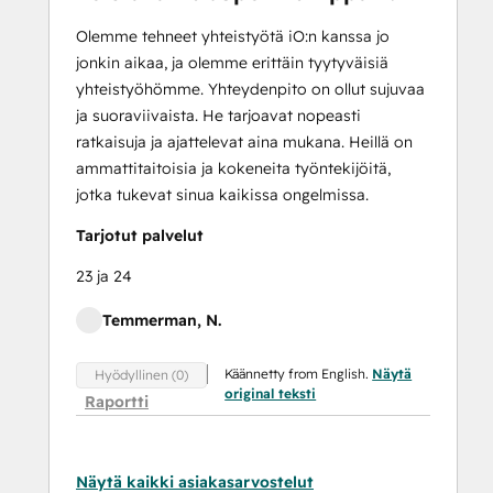
Olemme tehneet yhteistyötä iO:n kanssa jo
jonkin aikaa, ja olemme erittäin tyytyväisiä
yhteistyöhömme. Yhteydenpito on ollut sujuvaa
ja suoraviivaista. He tarjoavat nopeasti
ratkaisuja ja ajattelevat aina mukana. Heillä on
ammattitaitoisia ja kokeneita työntekijöitä,
jotka tukevat sinua kaikissa ongelmissa.
Tarjotut palvelut
23 ja 24
Temmerman, N.
Käännetty from English.
Näytä
Hyödyllinen (0)
original teksti
Raportti
Näytä kaikki asiakasarvostelut