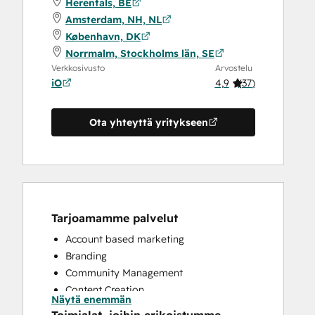
Herentals, BE
Amsterdam, NH, NL
København, DK
Norrmalm, Stockholms län, SE
Verkkosivusto
Arvostelu
iO
4,9
(
37
)
Ota yhteyttä yritykseen
Tarjoamamme palvelut
Account based marketing
Branding
Community Management
Content Creation
Näytä enemmän
Conversational Marketing