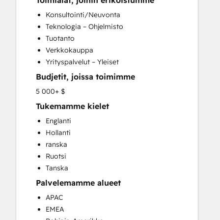
Toimialat, joihin erikoistumme
CRM Implementation
Konsultointi/Neuvonta
CRM Migration
Teknologia – Ohjelmisto
Custom API Integrations
Tuotanto
Customer Marketing
Verkkokauppa
Customer Success Training
Yrityspalvelut – Yleiset
Customer Support Training
Budjetit, joissa toimimme
Customer Survey and Analysis
Email Marketing
5 000+ $
Full Inbound Marketing Services
Tukemamme kielet
Help Desk Implementation
Englanti
HubSpot Onboarding
Hollanti
Knowledge Base Development
ranska
Paid Advertising
Ruotsi
Programmable Automation
Tanska
Sales and Marketing Alignment
Palvelemamme alueet
Sales Coaching and Training
Sales Enablement
APAC
Search Engine Optimization
EMEA
Social Media