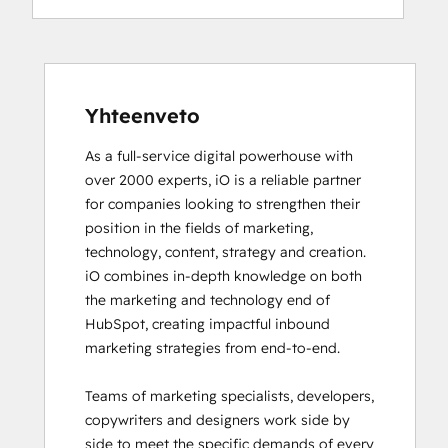
Digital Advertising
Digital Marketing
Email Marketing Certification
Email Marketing Certification
Frictionless Sales
Yhteenveto
Guided Client Onboarding
As a full-service digital powerhouse with 
HubSpot Architecture I: Data Models and
over 2000 experts, iO is a reliable partner 
APIs
for companies looking to strengthen their 
HubSpot Architecture II: Content and
position in the fields of marketing, 
Messaging Tools
technology, content, strategy and creation. 

HubSpot CMS for Developers II
iO combines in-depth knowledge on both 
HubSpot Content Hub Software
the marketing and technology end of 
HubSpot Email Marketing Software
HubSpot, creating impactful inbound 
Certification
marketing strategies from end-to-end. 

HubSpot Implementation for Partners
HubSpot Marketing Hub Software
Teams of marketing specialists, developers, 
Certification
copywriters and designers work side by 
HubSpot Marketing Software
side to meet the specific demands of every 
HubSpot Reporting