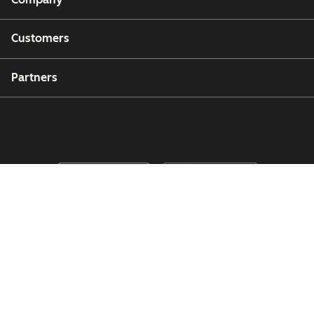
Customers
Partners
Copyright © 2026 HubSpot, Inc.
Legal Center
Privacy Policy
Security