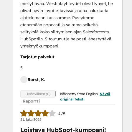
miellyttävää. Viestintäyhteydet olivat lyhyet, he
olivat hyvin tavoitettavissa ja aina halukkaita
ajattelemaan kanssamme. Pystyimme
etenemään nopeasti ja saimme selkeitä
selityksiä koko siirtymisen ajan Salesforcesta
HubSpotiin. Sitoutunut ja helposti lähestyttävä
yhteistyökumppani.
Tarjotut palvelut
5
Borst, K.
Käännetty from English.
Näytä
Hyödyllinen (0)
original teksti
Raportti
4/5
21. loka 2025
Loistava HubSpot-kumppani!