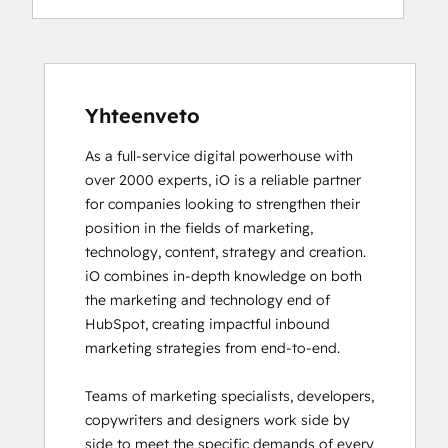
Digital Advertising
Digital Marketing
Email Marketing Certification
Email Marketing Certification
Frictionless Sales
Yhteenveto
Guided Client Onboarding
As a full-service digital powerhouse with 
HubSpot Architecture I: Data Models and
over 2000 experts, iO is a reliable partner 
APIs
for companies looking to strengthen their 
HubSpot Architecture II: Content and
position in the fields of marketing, 
Messaging Tools
technology, content, strategy and creation. 

HubSpot CMS for Developers II
iO combines in-depth knowledge on both 
HubSpot Content Hub Software
the marketing and technology end of 
HubSpot Email Marketing Software
HubSpot, creating impactful inbound 
Certification
marketing strategies from end-to-end. 

HubSpot Implementation for Partners
HubSpot Marketing Hub Software
Teams of marketing specialists, developers, 
Certification
copywriters and designers work side by 
HubSpot Marketing Software
side to meet the specific demands of every 
HubSpot Reporting