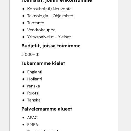
Toimialat, joihin erikoistumme
CRM Implementation
Konsultointi/Neuvonta
CRM Migration
Teknologia – Ohjelmisto
Custom API Integrations
Tuotanto
Customer Marketing
Verkkokauppa
Customer Success Training
Yrityspalvelut – Yleiset
Customer Support Training
Budjetit, joissa toimimme
Customer Survey and Analysis
Email Marketing
5 000+ $
Full Inbound Marketing Services
Tukemamme kielet
Help Desk Implementation
Englanti
HubSpot Onboarding
Hollanti
Knowledge Base Development
ranska
Paid Advertising
Ruotsi
Programmable Automation
Tanska
Sales and Marketing Alignment
Palvelemamme alueet
Sales Coaching and Training
Sales Enablement
APAC
Search Engine Optimization
EMEA
Social Media