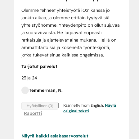
Olemme tehneet yhteistyötä iO:n kanssa jo
jonkin aikaa, ja olemme erittäin tyytyväisiä
yhteistyöhömme. Yhteydenpito on ollut sujuvaa
ja suoraviivaista. He tarjoavat nopeasti
ratkaisuja ja ajattelevat aina mukana. Heillä on
ammattitaitoisia ja kokeneita työntekijöitä,
jotka tukevat sinua kaikissa ongelmissa.
Tarjotut palvelut
23 ja 24
Temmerman, N.
Käännetty from English.
Näytä
Hyödyllinen (0)
original teksti
Raportti
Näytä kaikki asiakasarvostelut