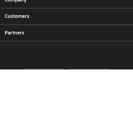
Customers
Partners
Copyright © 2026 HubSpot, Inc.
Legal Center
Privacy Policy
Security