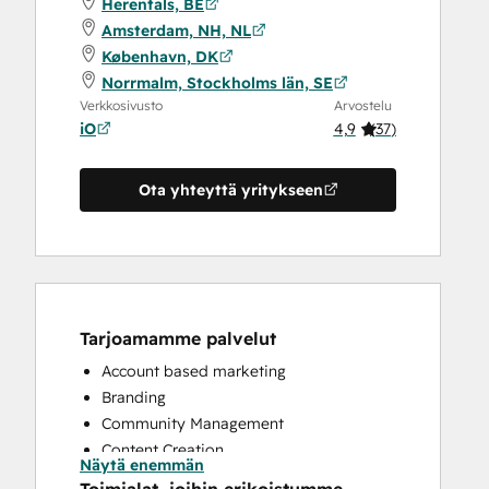
Herentals, BE
Amsterdam, NH, NL
København, DK
Norrmalm, Stockholms län, SE
Verkkosivusto
Arvostelu
iO
4,9
(
37
)
Ota yhteyttä yritykseen
Tarjoamamme palvelut
Account based marketing
Branding
Community Management
Content Creation
Näytä enemmän
Conversational Marketing