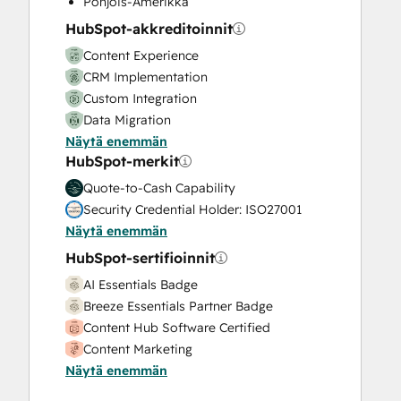
Pohjois-Amerikka
Video Production
HubSpot-akkreditoinnit
Website Design
Content Experience
Website Development
CRM Implementation
Website Migration
Custom Integration
Data Migration
Näytä enemmän
Onboarding
HubSpot-merkit
Service Implementation
Solutions Architecture Design
Quote-to-Cash Capability
Security Credential Holder: ISO27001
Näytä enemmän
HubSpot-sertifioinnit
AI Essentials Badge
Breeze Essentials Partner Badge
Content Hub Software Certified
Content Marketing
Näytä enemmän
CRM Data Migration Certification
Data Integrations Certification