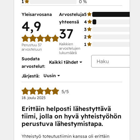
1
0 %
Yleisarvosana
Arvosteluja
5
4,9
yhteensä
4
37
3
2
Kaikkien
1
Perustuu 37
arvostelujen
arvosteluun
lukumäärä
Suodata
Kaikki tähdet
arvostelut:
Uusin
Järjestä:
5/5
18. joulu 2025
Erittäin helposti lähestyttävä
tiimi, jolla on hyvä yhteistyöhön
perustuva lähestymistapa.
Yhteistyö toteutustiimin kanssa oli erittäin