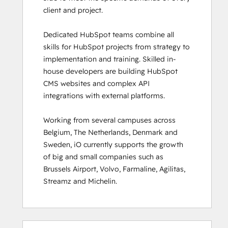
client and project. 

HubSpot Sales Hub Software
Certification
Dedicated HubSpot teams combine all 
HubSpot Solutions Partner
skills for HubSpot projects from strategy to 
HubSpot Trainer Certification
implementation and training. Skilled in-
Inbound
house developers are building HubSpot 
Inbound Marketing
CMS websites and complex API 
Inbound Marketing Optimization
integrations with external platforms.  

Inbound Sales
Integrating With HubSpot I: Foundations
Working from several campuses across 
Marketing Hub Demo
Belgium, The Netherlands, Denmark and 
Objectives-Based Onboarding
Sweden, iO currently supports the growth 
Platform Consulting
of big and small companies such as 
Revenue Operations
Brussels Airport, Volvo, Farmaline, Agilitas, 
Sales Enablement
Streamz and Michelin.
Sales Management Training: Strategies
for Developing a Successful Modern
Sales Team
Salesforce Integration Certification
0 %
0 %
0 %
8 %
92 %
0 %
0 %
0 %
8 %
92 %