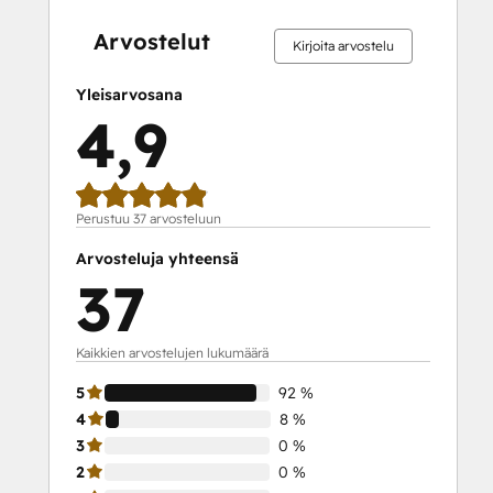
SEO II
valmis
valmis
valmis
valmis
valmis
valmis
valmis
valmis
valmis
valmis
Service Hub Demo Certification
Arvostelut
Kirjoita arvostelu
Service Hub Software
Social Media Marketing Certification
Yleisarvosana
Course
4,9
Social Media Marketing Certification II
Solutions Architecture Foundations
Perustuu 37 arvosteluun
Arvosteluja yhteensä
37
Kaikkien arvostelujen lukumäärä
5
92 %
4
8 %
3
0 %
2
0 %