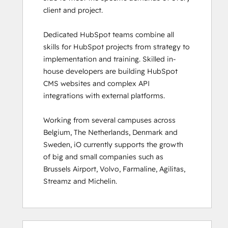
client and project. 

HubSpot Sales Hub Software
Certification
Dedicated HubSpot teams combine all 
HubSpot Solutions Partner
skills for HubSpot projects from strategy to 
HubSpot Trainer Certification
implementation and training. Skilled in-
Inbound
house developers are building HubSpot 
Inbound Marketing
CMS websites and complex API 
Inbound Marketing Optimization
integrations with external platforms.  

Inbound Sales
Integrating With HubSpot I: Foundations
Working from several campuses across 
Marketing Hub Demo
Belgium, The Netherlands, Denmark and 
Objectives-Based Onboarding
Sweden, iO currently supports the growth 
Platform Consulting
of big and small companies such as 
Revenue Operations
Brussels Airport, Volvo, Farmaline, Agilitas, 
Sales Enablement
Streamz and Michelin.
Sales Management Training: Strategies
for Developing a Successful Modern
Sales Team
Salesforce Integration Certification
0 %
0 %
0 %
8 %
92 %
0 %
0 %
0 %
8 %
92 %