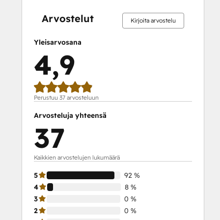
SEO II
valmis
valmis
valmis
valmis
valmis
valmis
valmis
valmis
valmis
valmis
Service Hub Demo Certification
Arvostelut
Kirjoita arvostelu
Service Hub Software
Social Media Marketing Certification
Yleisarvosana
Course
4,9
Social Media Marketing Certification II
Solutions Architecture Foundations
Perustuu 37 arvosteluun
Arvosteluja yhteensä
37
Kaikkien arvostelujen lukumäärä
5
92 %
4
8 %
3
0 %
2
0 %