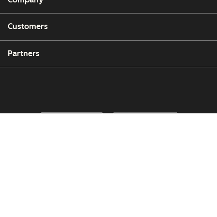
Customers
Partners
Copyright © 2026 HubSpot, Inc.
Legal Center
Privacy Policy
Security