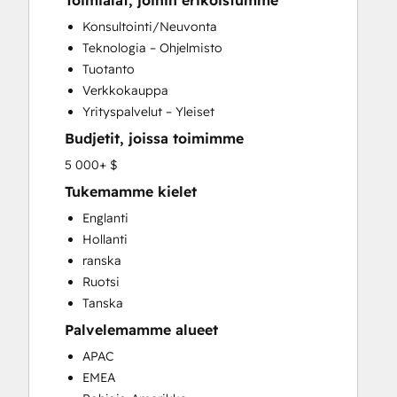
Toimialat, joihin erikoistumme
CRM Implementation
Konsultointi/Neuvonta
CRM Migration
Teknologia – Ohjelmisto
Custom API Integrations
Tuotanto
Customer Marketing
Verkkokauppa
Customer Success Training
Yrityspalvelut – Yleiset
Customer Support Training
Budjetit, joissa toimimme
Customer Survey and Analysis
Email Marketing
5 000+ $
Full Inbound Marketing Services
Tukemamme kielet
Help Desk Implementation
Englanti
HubSpot Onboarding
Hollanti
Knowledge Base Development
ranska
Paid Advertising
Ruotsi
Programmable Automation
Tanska
Sales and Marketing Alignment
Palvelemamme alueet
Sales Coaching and Training
Sales Enablement
APAC
Search Engine Optimization
EMEA
Social Media