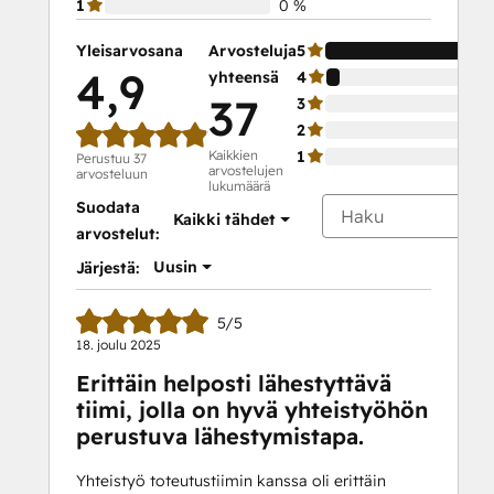
1
0 %
Yleisarvosana
Arvosteluja
5
4,9
yhteensä
4
37
3
2
Kaikkien
1
Perustuu 37
arvostelujen
arvosteluun
lukumäärä
Suodata
Kaikki tähdet
arvostelut:
Uusin
Järjestä:
5/5
18. joulu 2025
Erittäin helposti lähestyttävä
tiimi, jolla on hyvä yhteistyöhön
perustuva lähestymistapa.
Yhteistyö toteutustiimin kanssa oli erittäin