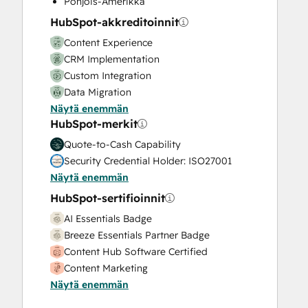
Pohjois-Amerikka
Video Production
HubSpot-akkreditoinnit
Website Design
Content Experience
Website Development
CRM Implementation
Website Migration
Custom Integration
Data Migration
Näytä enemmän
Onboarding
HubSpot-merkit
Service Implementation
Solutions Architecture Design
Quote-to-Cash Capability
Security Credential Holder: ISO27001
Näytä enemmän
HubSpot-sertifioinnit
AI Essentials Badge
Breeze Essentials Partner Badge
Content Hub Software Certified
Content Marketing
Näytä enemmän
CRM Data Migration Certification
Data Integrations Certification