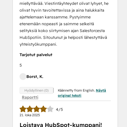
miellyttävää. Viestintäyhteydet olivat lyhyet, he
olivat hyvin tavoitettavissa ja aina halukkaita
ajattelemaan kanssamme. Pystyimme
etenemään nopeasti ja saimme selkeitä
selityksiä koko siirtymisen ajan Salesforcesta
HubSpotiin. Sitoutunut ja helposti lähestyttävä
yhteistyökumppani.
Tarjotut palvelut
5
Borst, K.
Käännetty from English.
Näytä
Hyödyllinen (0)
original teksti
Raportti
4/5
21. loka 2025
Loistava HubSpot-kumppani!