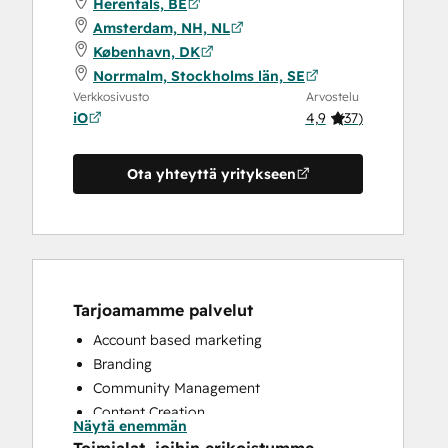
Herentals, BE
Amsterdam, NH, NL
København, DK
Norrmalm, Stockholms län, SE
Verkkosivusto
Arvostelu
iO
4,9
(
37
)
Ota yhteyttä yritykseen
Tarjoamamme palvelut
Account based marketing
Branding
Community Management
Content Creation
Näytä enemmän
Conversational Marketing