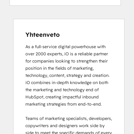
Digital Advertising
Digital Marketing
Email Marketing Certification
Email Marketing Certification
Frictionless Sales
Yhteenveto
Guided Client Onboarding
As a full-service digital powerhouse with 
HubSpot Architecture I: Data Models and
over 2000 experts, iO is a reliable partner 
APIs
for companies looking to strengthen their 
HubSpot Architecture II: Content and
position in the fields of marketing, 
Messaging Tools
technology, content, strategy and creation. 

HubSpot CMS for Developers II
iO combines in-depth knowledge on both 
HubSpot Content Hub Software
the marketing and technology end of 
HubSpot Email Marketing Software
HubSpot, creating impactful inbound 
Certification
marketing strategies from end-to-end. 

HubSpot Implementation for Partners
HubSpot Marketing Hub Software
Teams of marketing specialists, developers, 
Certification
copywriters and designers work side by 
HubSpot Marketing Software
side to meet the specific demands of every 
HubSpot Reporting