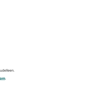
udelleen.
com
.