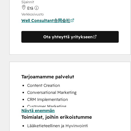
Sijainnit
Etä
Verkkosivusto
Well Consultant合同会社
Ota yhteyttä yritykseen
Tarjoamamme palvelut
Content Creation
Conversational Marketing
CRM Implementation
Customer Marketing
Näytä enemmän
Customer Survey and Analysis
Toimialat, joihin erikoistumme
Email Marketing
Lääketieteellinen ja Hyvinvointi
Full Inbound Marketing Services