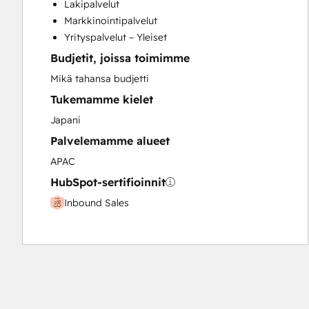
Lakipalvelut
Paid Advertising
Markkinointipalvelut
Programmable Automation
Yrityspalvelut – Yleiset
Budjetit, joissa toimimme
Mikä tahansa budjetti
Tukemamme kielet
Japani
Palvelemamme alueet
APAC
HubSpot-sertifioinnit
Inbound Sales