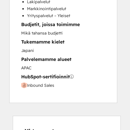
Lakipalvelut
Paid Advertising
Markkinointipalvelut
Programmable Automation
Yrityspalvelut – Yleiset
Budjetit, joissa toimimme
Mikä tahansa budjetti
Tukemamme kielet
Japani
Palvelemamme alueet
APAC
HubSpot-sertifioinnit
Inbound Sales