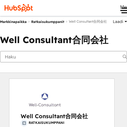
Me
Laadi
Well Consultant合同会社
Markkinapaikka
Ratkaisukumppanit
Well Consultant合同会社
Well Consultant合同会社
RATKAISUKUMPPANI