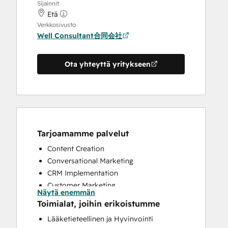
Sijainnit
Etä
Verkkosivusto
Well Consultant合同会社
Ota yhteyttä yritykseen
Tarjoamamme palvelut
Content Creation
Conversational Marketing
CRM Implementation
Customer Marketing
Näytä enemmän
Customer Survey and Analysis
Toimialat, joihin erikoistumme
Email Marketing
Lääketieteellinen ja Hyvinvointi
Full Inbound Marketing Services