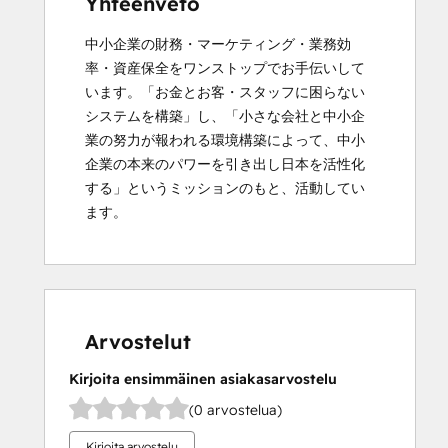
Yhteenveto
中小企業の財務・マーケティング・業務効
率・資産保全をワンストップでお手伝いして
います。「お金とお客・スタッフに困らない
システムを構築」し、「小さな会社と中小企
業の努力が報われる環境構築によって、中小
企業の本来のパワーを引き出し日本を活性化
する」というミッションのもと、活動してい
ます。
Arvostelut
Kirjoita ensimmäinen asiakasarvostelu
(0 arvostelua)
Kirjoita arvostelu