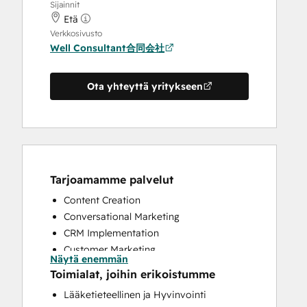
Sijainnit
Etä
Verkkosivusto
Well Consultant合同会社
Ota yhteyttä yritykseen
Tarjoamamme palvelut
Content Creation
Conversational Marketing
CRM Implementation
Customer Marketing
Näytä enemmän
Customer Survey and Analysis
Toimialat, joihin erikoistumme
Email Marketing
Lääketieteellinen ja Hyvinvointi
Full Inbound Marketing Services