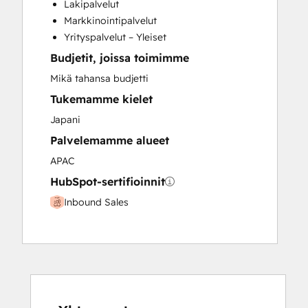
Lakipalvelut
Paid Advertising
Markkinointipalvelut
Programmable Automation
Yrityspalvelut – Yleiset
Budjetit, joissa toimimme
Mikä tahansa budjetti
Tukemamme kielet
Japani
Palvelemamme alueet
APAC
HubSpot-sertifioinnit
Inbound Sales