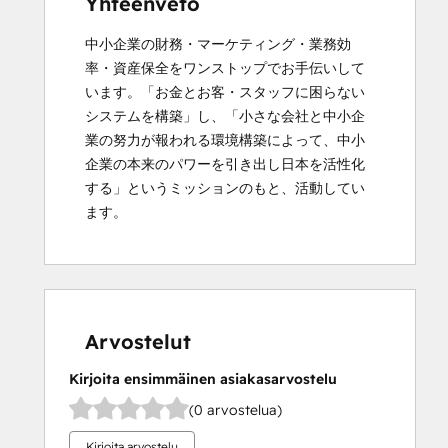
Yhteenveto
中小企業の財務・マーケティング・業務効
率・資産保全をワンストップでお手伝いして
います。「お金とお客・スタッフに困らない
システムを構築」し、「小さな会社と中小企
業の努力が報われる環境構築によって、中小
企業の本来のパワーを引き出し日本を活性化
する」というミッションのもと、活動してい
ます。
Arvostelut
Kirjoita ensimmäinen asiakasarvostelu
(0 arvostelua)
Kirjoita arvostelu