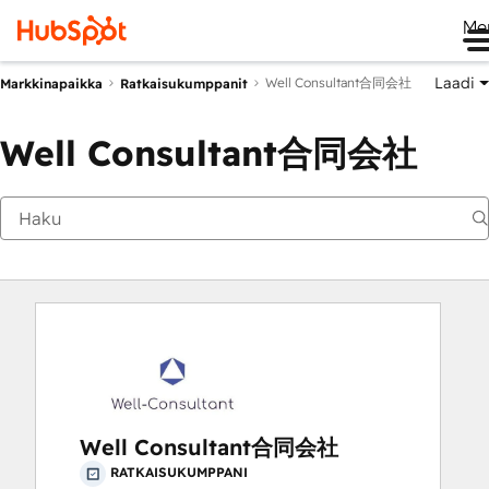
Me
Laadi
Well Consultant合同会社
Markkinapaikka
Ratkaisukumppanit
Well Consultant合同会社
Well Consultant合同会社
RATKAISUKUMPPANI