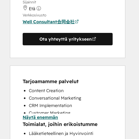
Sijainnit
Etä
Verkkosivusto
Well Consultant合同会社
Ota yhteyttä yritykseen
Tarjoamamme palvelut
Content Creation
Conversational Marketing
CRM Implementation
Customer Marketing
Näytä enemmän
Customer Survey and Analysis
Toimialat, joihin erikoistumme
Email Marketing
Lääketieteellinen ja Hyvinvointi
Full Inbound Marketing Services