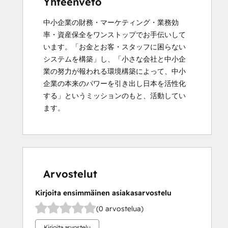
Yhteenveto
中小企業の財務・マーケティング・業務効
率・資産保全をワンストップでお手伝いして
います。「お金とお客・スタッフに困らない
システムを構築」し、「小さな会社と中小企
業の努力が報われる環境構築によって、中小
企業の本来のパワーを引き出し日本を活性化
する」というミッションのもと、活動してい
ます。
Arvostelut
Kirjoita ensimmäinen asiakasarvostelu
(0 arvostelua)
Kirjoita arvostelu