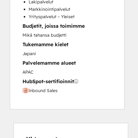
Lakipalvelut
Paid Advertising
Markkinointipalvelut
Programmable Automation
Yrityspalvelut – Yleiset
Budjetit, joissa toimimme
Mikä tahansa budjetti
Tukemamme kielet
Japani
Palvelemamme alueet
APAC
HubSpot-sertifioinnit
Inbound Sales