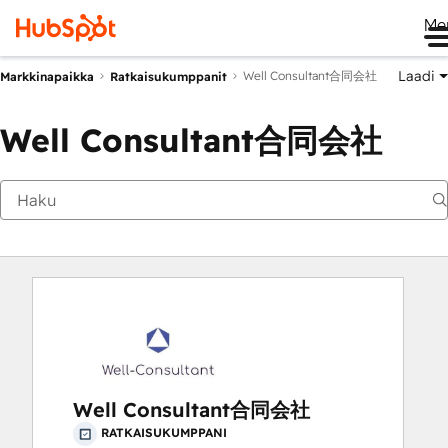
Me
Laadi
Well Consultant合同会社
Markkinapaikka
Ratkaisukumppanit
Well Consultant合同会社
Well Consultant合同会社
RATKAISUKUMPPANI