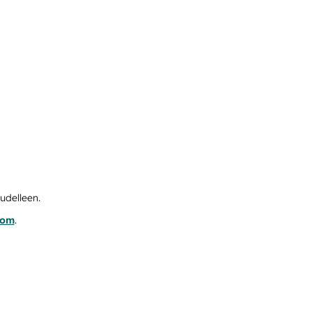
udelleen.
com
.