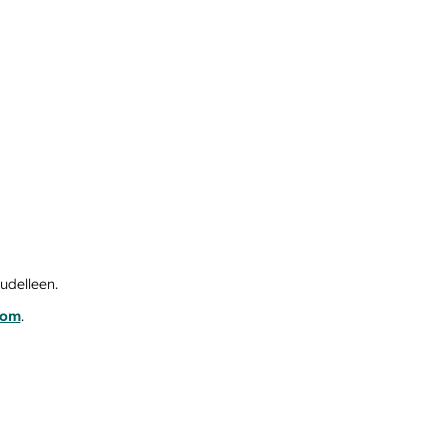
udelleen.
com
.