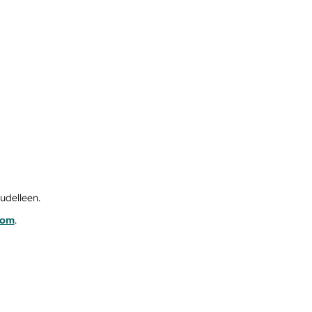
udelleen.
com
.