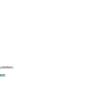
udelleen.
com
.