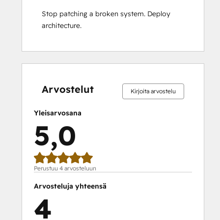
Stop patching a broken system. Deploy 
architecture.
0 %
0 %
0 %
0 %
100 %
0 %
0 %
0 %
0 %
100 %
valmis
valmis
valmis
valmis
valmis
valmis
valmis
valmis
valmis
valmis
Arvostelut
Kirjoita arvostelu
Yleisarvosana
5,0
Perustuu 4 arvosteluun
Arvosteluja yhteensä
4