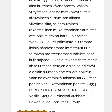
keskitettyyn RevOps-arkkitehtuuriin on
aina kriittinen käyttöönotto. Vaikka
yritystason järjestelmät voivat tuntua
alkuvaiheen siirtymisen aikana
ylivoimaisilta, asianmukainen
rakenteellinen mukauttaminen varmistaa,
että ohjelmisto mukautuu yrityksesi
työnkulkuun - ei päinvastoin. Olemme
iloisia nähdessämme infrastruktuurin
toimivan moitteettomasti päivittäisenä
kuljettajanasi. Skaalautuvat järjestelmät ja
absoluuttinen tietojen organisointi eivät
ole vain suurten yritysten yksinoikeus,
vaan ne ovat minkä tahansa tarkkuuteen
perustuvan liiketoiminnan perusta. &gt; [
DEPLOYMENT STATUS: SUCCESSFUL ]
Vasilis Stergiou Principal Architect |
PowerHouse Consulting Group