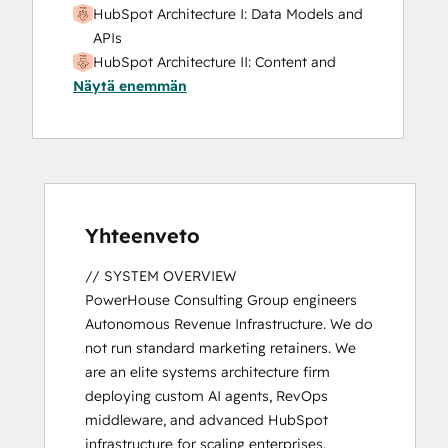
HubSpot Architecture I: Data Models and
APIs
HubSpot Architecture II: Content and
Näytä enemmän
Messaging Tools
HubSpot Implementation for Partners
HubSpot Solutions Partner
Platform Consulting
Yhteenveto
// SYSTEM OVERVIEW

PowerHouse Consulting Group engineers 
Autonomous Revenue Infrastructure. We do 
not run standard marketing retainers. We 
are an elite systems architecture firm 
deploying custom AI agents, RevOps 
middleware, and advanced HubSpot 
infrastructure for scaling enterprises.
