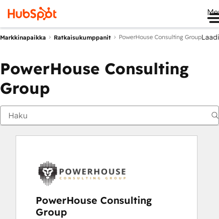
Me
Laad
PowerHouse Consulting Group
Markkinapaikka
Ratkaisukumppanit
PowerHouse Consulting
Group
PowerHouse Consulting
Group