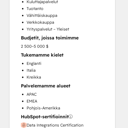
Kuluttajapalvelut
Customer Support Training
Tuotanto
Customer Survey and Analysis
Vähittäiskauppa
Email Marketing
Verkkokauppa
Full Inbound Marketing Services
Yrityspalvelut – Yleiset
Help Desk Implementation
Budjetit, joissa toimimme
Knowledge Base Development
Paid Advertising
2 500–5 000 $
Sales and Marketing Alignment
Tukemamme kielet
Sales Coaching and Training
Englanti
Sales Enablement
Italia
Search Engine Optimization
Kreikka
Social Media
Palvelemamme alueet
Website Design
Website Development
APAC
Website Migration
EMEA
Pohjois-Amerikka
HubSpot-sertifioinnit
Data Integrations Certification