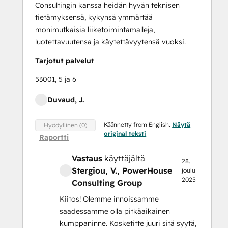
Consultingin kanssa heidän hyvän teknisen
tietämyksensä, kykynsä ymmärtää
monimutkaisia liiketoimintamalleja,
luotettavuutensa ja käytettävyytensä vuoksi.
Tarjotut palvelut
53001, 5 ja 6
Duvaud, J.
Käännetty from English.
Näytä
Hyödyllinen (0)
original teksti
Raportti
Vastaus
käyttäjältä
28.
Stergiou, V.
, PowerHouse
joulu
2025
Consulting Group
Kiitos! Olemme innoissamme
saadessamme olla pitkäaikainen
kumppaninne. Kosketitte juuri sitä syytä,