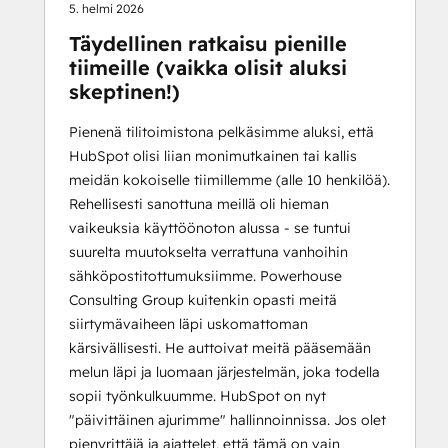
5. helmi 2026
Täydellinen ratkaisu pienille
tiimeille (vaikka olisit aluksi
skeptinen!)
Pienenä tilitoimistona pelkäsimme aluksi, että
HubSpot olisi liian monimutkainen tai kallis
meidän kokoiselle tiimillemme (alle 10 henkilöä).
Rehellisesti sanottuna meillä oli hieman
vaikeuksia käyttöönoton alussa - se tuntui
suurelta muutokselta verrattuna vanhoihin
sähköpostitottumuksiimme. Powerhouse
Consulting Group kuitenkin opasti meitä
siirtymävaiheen läpi uskomattoman
kärsivällisesti. He auttoivat meitä pääsemään
melun läpi ja luomaan järjestelmän, joka todella
sopii työnkulkuumme. HubSpot on nyt
"päivittäinen ajurimme" hallinnoinnissa. Jos olet
pienyrittäjä ja ajattelet, että tämä on vain