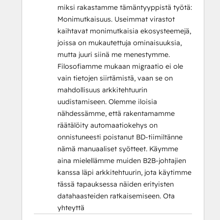
miksi rakastamme tämäntyyppistä työtä:
Monimutkaisuus. Useimmat virastot
kaihtavat monimutkaisia ekosysteemejä,
joissa on mukautettuja ominaisuuksia,
mutta juuri siinä me menestymme.
Filosofiamme mukaan migraatio ei ole
vain tietojen siirtämistä, vaan se on
mahdollisuus arkkitehtuurin
uudistamiseen. Olemme iloisia
nähdessämme, että rakentamamme
räätälöity automaatiokehys on
onnistuneesti poistanut BD-tiimiltänne
nämä manuaaliset syötteet. Käymme
aina mielellämme muiden B2B-johtajien
kanssa läpi arkkitehtuurin, jota käytimme
tässä tapauksessa näiden erityisten
datahaasteiden ratkaisemiseen. Ota
yhteyttä