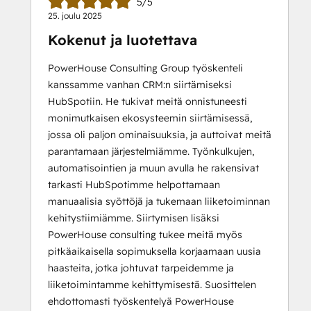
5/5
25. joulu 2025
Kokenut ja luotettava
PowerHouse Consulting Group työskenteli
kanssamme vanhan CRM:n siirtämiseksi
HubSpotiin. He tukivat meitä onnistuneesti
monimutkaisen ekosysteemin siirtämisessä,
jossa oli paljon ominaisuuksia, ja auttoivat meitä
parantamaan järjestelmiämme. Työnkulkujen,
automatisointien ja muun avulla he rakensivat
tarkasti HubSpotimme helpottamaan
manuaalisia syöttöjä ja tukemaan liiketoiminnan
kehitystiimiämme. Siirtymisen lisäksi
PowerHouse consulting tukee meitä myös
pitkäaikaisella sopimuksella korjaamaan uusia
haasteita, jotka johtuvat tarpeidemme ja
liiketoimintamme kehittymisestä. Suosittelen
ehdottomasti työskentelyä PowerHouse