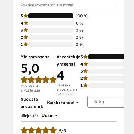
Kaikkien arvostelujen lukumäärä
5
100 %
4
0 %
3
0 %
2
0 %
1
0 %
Yleisarvosana
Arvosteluja
5
5,0
yhteensä
4
4
3
2
Kaikkien
1
Perustuu 4
arvostelujen
arvosteluun
lukumäärä
Suodata
Kaikki tähdet
arvostelut:
Uusin
Järjestä:
5/5