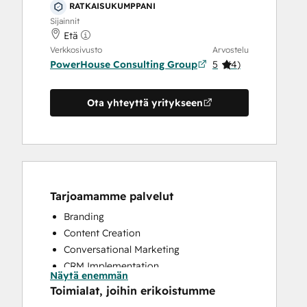
RATKAISUKUMPPANI
Sijainnit
Etä
Verkkosivusto
Arvostelu
PowerHouse Consulting Group
5
(
4
)
Ota yhteyttä yritykseen
Tarjoamamme palvelut
Branding
Content Creation
Conversational Marketing
CRM Implementation
Näytä enemmän
Customer Marketing
Toimialat, joihin erikoistumme
Customer Success Training