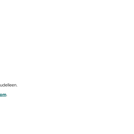
udelleen.
com
.