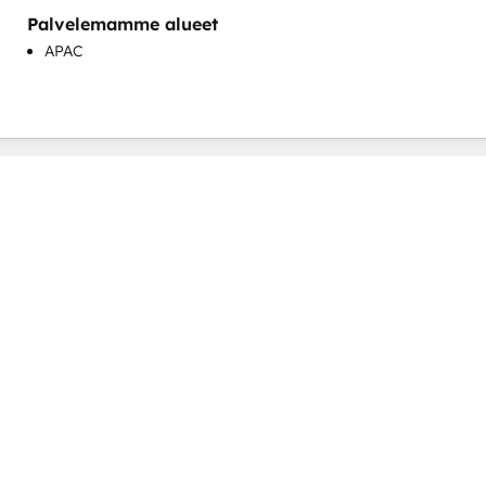
Tilipohjainen markkinointi
Palvelemamme alueet
Verkkosivustojen suunnittelu
APAC
Verkkosivuston siirto