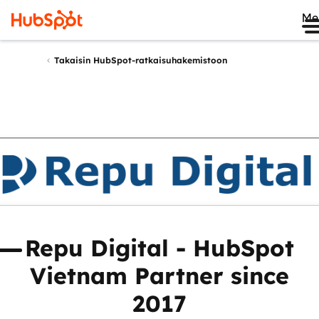
Me
Takaisin HubSpot-ratkaisuhakemistoon
Repu Digital - HubSpot
etoja
Arvostelut
Vietnam Partner since
2017