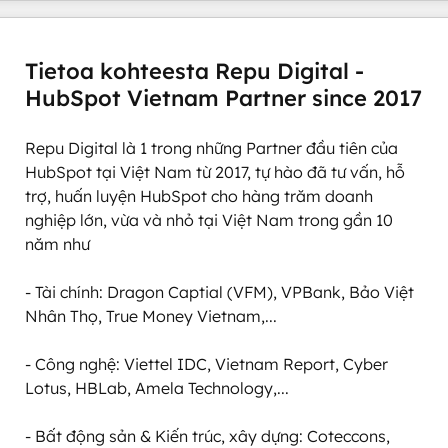
Tietoa kohteesta Repu Digital -
HubSpot Vietnam Partner since 2017
Repu Digital là 1 trong những Partner đầu tiên của 
HubSpot tại Việt Nam từ 2017, tự hào đã tư vấn, hỗ 
trợ, huấn luyện HubSpot cho hàng trăm doanh 
nghiệp lớn, vừa và nhỏ tại Việt Nam trong gần 10 
năm như

- Tài chính: Dragon Captial (VFM), VPBank, Bảo Việt 
Nhân Thọ, True Money Vietnam,...

- Công nghệ: Viettel IDC, Vietnam Report, Cyber 
Lotus, HBLab, Amela Technology,...

- Bất động sản & Kiến trúc, xây dựng: Coteccons, 