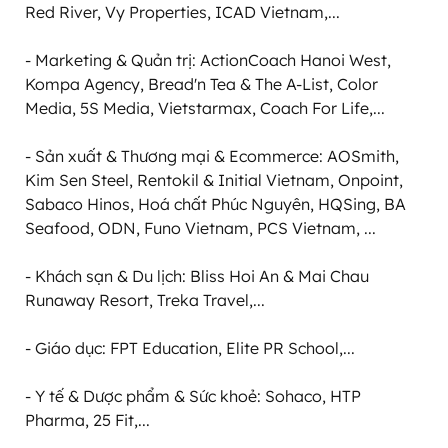
Red River, Vy Properties, ICAD Vietnam,...

- Marketing & Quản trị: ActionCoach Hanoi West, 
Kompa Agency, Bread'n Tea & The A-List, Color 
Media, 5S Media, Vietstarmax, Coach For Life,...

- Sản xuất & Thương mại & Ecommerce: AOSmith, 
Kim Sen Steel, Rentokil & Initial Vietnam, Onpoint, 
Sabaco Hinos, Hoá chất Phúc Nguyên, HQSing, BA 
Seafood, ODN, Funo Vietnam, PCS Vietnam, ...

- Khách sạn & Du lịch: Bliss Hoi An & Mai Chau 
Runaway Resort, Treka Travel,...

- Giáo dục: FPT Education, Elite PR School,...

- Y tế & Dược phẩm & Sức khoẻ: Sohaco, HTP 
Pharma, 25 Fit,...