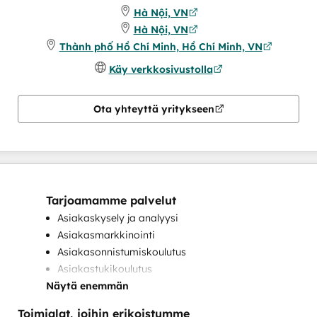
Hà Nội, VN
Hà Nội, VN
Thành phố Hồ Chí Minh, Hồ Chí Minh, VN
Käy verkkosivustolla
Ota yhteyttä yritykseen
Tarjoamamme palvelut
Asiakaskysely ja analyysi
Asiakasmarkkinointi
Asiakasonnistumiskoulutus
Asiakastukikoulutus
Näytä enemmän
Brändäys
CRM:n käyttöönotto
Toimialat, joihin erikoistumme