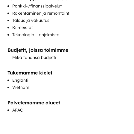
CRM:n siirto
Pankki-/finanssipalvelut
Hakukoneoptimointi
Rakentaminen ja remontointi
HubSpot-perehdytys
Talous ja vakuutus
Käyttötuen käyttöönotto
Kiinteistöt
Keskustelumarkkinointi
Teknologia – ohjelmisto
Maksettu mainonta
Mukautetut API-integraatiot
Budjetit, joissa toimimme
Myynnin ja markkinoinnin linjaus
Mikä tahansa budjetti
Myynnin mahdollistaminen
Myyntivalmennus ja -koulutus
Tukemamme kielet
Sähköpostimarkkinointi
Englanti
Sisällöntuotanto
Vietnam
Täydet inbound-markkinointipalvelut
Tietämyskannan kehittäminen
Tilipohjainen markkinointi
Palvelemamme alueet
Verkkosivustojen suunnittelu
APAC
Verkkosivuston siirto