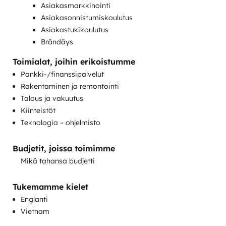
Asiakasmarkkinointi
Asiakasonnistumiskoulutus
Asiakastukikoulutus
Brändäys
CRM:n käyttöönotto
Toimialat, joihin erikoistumme
CRM:n siirto
Pankki-/finanssipalvelut
Hakukoneoptimointi
Rakentaminen ja remontointi
HubSpot-perehdytys
Talous ja vakuutus
Käyttötuen käyttöönotto
Kiinteistöt
Keskustelumarkkinointi
Teknologia – ohjelmisto
Maksettu mainonta
Mukautetut API-integraatiot
Budjetit, joissa toimimme
Myynnin ja markkinoinnin linjaus
Mikä tahansa budjetti
Myynnin mahdollistaminen
Myyntivalmennus ja -koulutus
Tukemamme kielet
Sähköpostimarkkinointi
Englanti
Sisällöntuotanto
Vietnam
Täydet inbound-markkinointipalvelut
Tietämyskannan kehittäminen